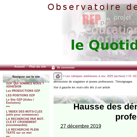
Accueil
Plan du site
Se connecter
>
Les rubriques antérieures à nov. 2025 (archive)
>
IV- A
Naviguer sur le site
démissions de stagiaires et jeunes professeurs. Témoignages
OZP. QUI SOMMES NOUS ?
ADHESION
Voir à gauche les mots-clés liés à cet article
Les PRODUCTIONS OZP
LES POSITIONS OZP
Le Site OZP (Aides /
Evolution)
Hausse des dém
***
L’INDEX DES MOTS-CLES
prof
(utile pour commencer)
LA RECHERCHE PAR MOT-
CLE ET CROISEMENT
27 décembre 2019
(recommandée)
LA RECHERCHE PLEIN
TEXTE sur un mot