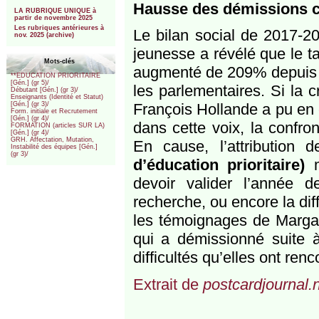
***
Hausse des démissions ch
LA RUBRIQUE UNIQUE à
partir de novembre 2025
Les rubriques antérieures à
Le bilan social de 2017-20
nov. 2025 (archive)
jeunesse a révélé que le t
Mots-clés
augmenté de 209% depuis 20
**EDUCATION PRIORITAIRE
[Gén.] (gr 5)/
les parlementaires. Si la 
Débutant [Gén.] (gr 3)/
Enseignants (Identité et Statut)
François Hollande a pu en c
[Gén.] (gr 3)/
Form. initiale et Recrutement
[Gén.] (gr 4)/
dans cette voix, la confron
FORMATION (articles SUR LA)
[Gén.] (gr 4)/
GRH. Affectation, Mutation,
En cause, l’attribution
Instabilité des équipes [Gén.]
(gr 3)/
d’éducation prioritaire)
devoir valider l’année 
recherche, ou encore la diff
les témoignages de Margaux
qui a démissionné suite 
difficultés qu’elles ont ren
Extrait de
postcardjournal.