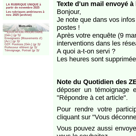
***
Texte d’un mail envoyé à
LA RUBRIQUE UNIQUE à
partir de novembre 2025
Bonjour,
Les rubriques antérieures à
nov. 2025 (archive)
Je note que dans vos infos
postes !
Mots-clés
**EDUCATION PRIORITAIRE
Après votre enquête (9 mar
[Gén.] (gr 5)/
Enseignants (Mouvements d’)
interventions dans les rése
[Act.] (gr 3)/
OZP. Positions [Gén.] (gr 3)/
Professeur référent (gr 3)/
A quoi a-t-on servi ?
Témoignage, Portrait (gr 3)/
Les heures sont supprimées 
Note du Quotidien des ZE
déposer un témoignage e
"Répondre à cet article".
Pour rendre votre partic
cliquant sur "Vous déconne
Vous pouvez aussi envoy