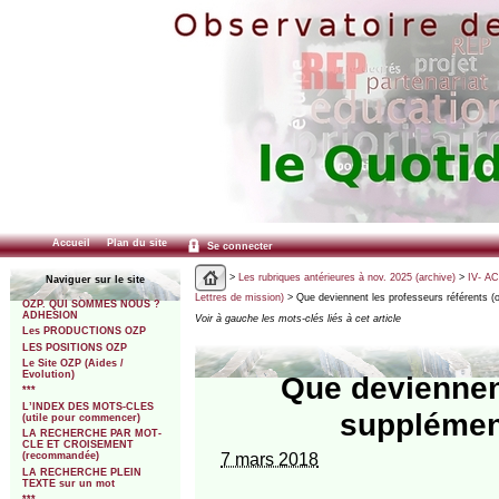
Accueil
Plan du site
Se connecter
>
Les rubriques antérieures à nov. 2025 (archive)
>
IV- A
Naviguer sur le site
Lettres de mission)
> Que deviennent les professeurs référents (
OZP. QUI SOMMES NOUS ?
ADHESION
Voir à gauche les mots-clés liés à cet article
Les PRODUCTIONS OZP
LES POSITIONS OZP
Le Site OZP (Aides /
Evolution)
Que deviennent
***
L’INDEX DES MOTS-CLES
supplémen
(utile pour commencer)
LA RECHERCHE PAR MOT-
CLE ET CROISEMENT
7 mars 2018
(recommandée)
LA RECHERCHE PLEIN
TEXTE sur un mot