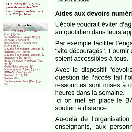
***
LA RUBRIQUE UNIQUE à
partir de novembre 2025
Aides aux devoirs numér
Les rubriques antérieures à
nov. 2025 (archive)
L’école voudrait éviter d’a
Mots-clés
au quotidien dans leurs app
**EDUCATION PRIORITAIRE
[Gén.] (gr 5)/
International, étranger (Pays)
Accomp. éducatif et
Par exemple faciliter l’en
personnalisé, Devoirs faits
[Gén.] (gr 5)/
"vite découragés". Fournir
Devoirs à la maison, Enseign. à
distance [Act.] (gr 5)/
Devoirs à la maison, Enseign. à
soient accessibles à tous.
distance [Gén.] (gr 5)/
Ecole inclusive, Handicap [Act.]
(gr 4)/
Guide Education (gr 2)/
Avec le dispositif "devoi
Numérique et IA [Act.] (gr 4)/
PEDAG. [Gén.] (gr 4)/
question de l’accès fait l’
Poitiers 16, 17, 79/
Poitiers 86/
Soutien périscolaire [Gén.] (gr
ressources sont mises à d
5)/
heures dans la semaine.
Ici on met en place le BA
soutien à distance.
Au-delà de l’organisation
enseignants, aux person