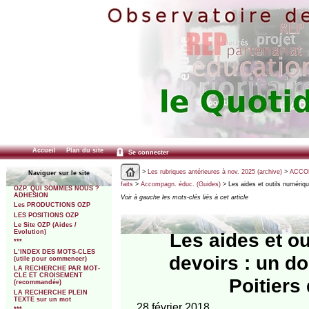
Accueil
Plan du site
Se connecter
>
Les rubriques antérieures à nov. 2025 (archive)
>
ACCOM
Naviguer sur le site
faits
>
Accompagn. éduc. (Guides)
> Les aides et outils numériqu
OZP. QUI SOMMES NOUS ?
ADHESION
Voir à gauche les mots-clés liés à cet article
Les PRODUCTIONS OZP
LES POSITIONS OZP
Le Site OZP (Aides /
Evolution)
Les aides et o
***
L’INDEX DES MOTS-CLES
devoirs : un d
(utile pour commencer)
LA RECHERCHE PAR MOT-
CLE ET CROISEMENT
Poitiers
(recommandée)
LA RECHERCHE PLEIN
TEXTE sur un mot
28 février 2018