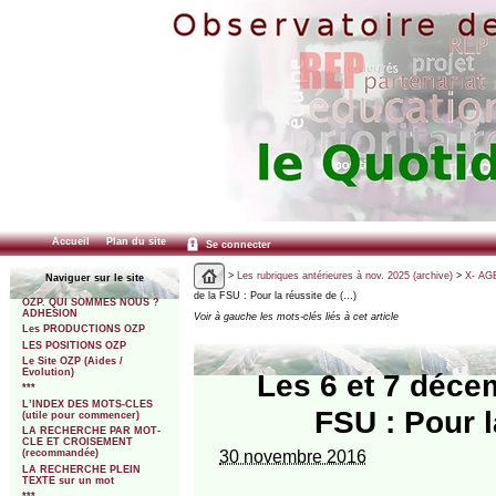
Accueil
Plan du site
Se connecter
>
Les rubriques antérieures à nov. 2025 (archive)
>
X- AGE
Naviguer sur le site
de la FSU : Pour la réussite de (…)
OZP. QUI SOMMES NOUS ?
ADHESION
Voir à gauche les mots-clés liés à cet article
Les PRODUCTIONS OZP
LES POSITIONS OZP
Le Site OZP (Aides /
Evolution)
Les 6 et 7 déce
***
L’INDEX DES MOTS-CLES
FSU : Pour l
(utile pour commencer)
LA RECHERCHE PAR MOT-
CLE ET CROISEMENT
30 novembre 2016
(recommandée)
LA RECHERCHE PLEIN
TEXTE sur un mot