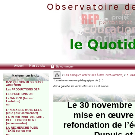
Accueil
Plan du site
Se connecter
>
Les rubriques antérieures à nov. 2025 (archive)
>
X- AGE
Naviguer sur le site
: La mise en œuvre pédagogique de (…)
OZP. QUI SOMMES NOUS ?
ADHESION
Voir à gauche les mots-clés liés à cet article
Les PRODUCTIONS OZP
LES POSITIONS OZP
Le Site OZP (Aides /
Evolution)
Le 30 novembre 
***
L’INDEX DES MOTS-CLES
mise en œuvre 
(utile pour commencer)
LA RECHERCHE PAR MOT-
CLE ET CROISEMENT
refondation de l’
(recommandée)
LA RECHERCHE PLEIN
TEXTE sur un mot
Dupuis et