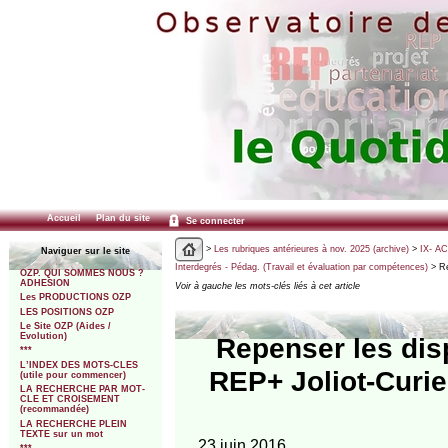
Accueil
Plan du site
Se connecter
>
Les rubriques antérieures à nov. 2025 (archive)
>
IX- A
Naviguer sur le site
Interdegrés - Pédag. (Travail et évaluation par compétences)
> Re
OZP. QUI SOMMES NOUS ?
ADHESION
Voir à gauche les mots-clés liés à cet article
Les PRODUCTIONS OZP
LES POSITIONS OZP
Le Site OZP (Aides /
Evolution)
Repenser les dis
***
L’INDEX DES MOTS-CLES
REP+ Joliot-Curie
(utile pour commencer)
LA RECHERCHE PAR MOT-
CLE ET CROISEMENT
(recommandée)
LA RECHERCHE PLEIN
TEXTE sur un mot
23 juin 2016