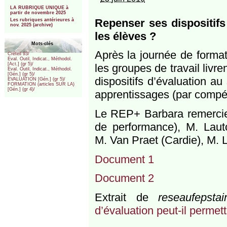
***
LA RUBRIQUE UNIQUE à
partir de novembre 2025
Repenser ses dispositifs 
Les rubriques antérieures à
nov. 2025 (archive)
les élèves ?
Mots-clés
Après la journée de forma
Créteil 93/
Eval. Outil, Indicat., Méthodol.
[Act.] (gr 5)/
les groupes de travail livre
Eval. Outil, Indicat., Méthodol.
[Gén.] (gr 5)/
dispositifs d’évaluation a
EVALUATION [Gén.] (gr 5)/
FORMATION (articles SUR LA)
[Gén.] (gr 4)/
apprentissages (par compét
Le REP+ Barbara remercie l
de performance), M. Lau
M. Van Praet (Cardie), M. L
Document 1
Document 2
Extrait de
reseaufepsta
d’évaluation peut-il permett