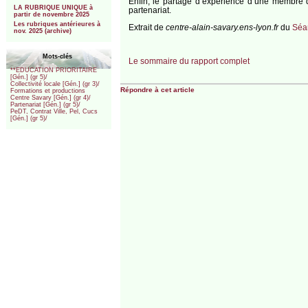
Enfin, le partage d’expérience d’une membre du
LA RUBRIQUE UNIQUE à
partenariat.
partir de novembre 2025
Les rubriques antérieures à
Extrait de
centre-alain-savary.ens-lyon.fr
du
Séan
nov. 2025 (archive)
Mots-clés
Le sommaire du rapport complet
**EDUCATION PRIORITAIRE
[Gén.] (gr 5)/
Collectivité locale [Gén.] (gr 3)/
Répondre à cet article
Formations et productions
Centre Savary [Gén.] (gr 4)/
Partenariat [Gén.] (gr 5)/
PeDT, Contrat Ville, Pel, Cucs
[Gén.] (gr 5)/