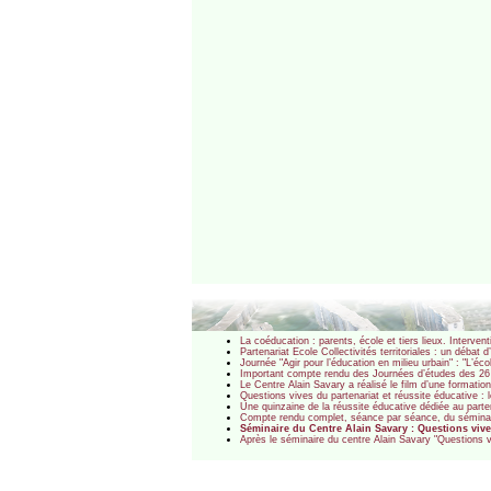
La coéducation : parents, école et tiers lieux. Interven
Partenariat Ecole Collectivités territoriales : un déba
Journée "Agir pour l’éducation en milieu urbain" : "L’éc
Important compte rendu des Journées d’études des 26 e
Le Centre Alain Savary a réalisé le film d’une formatio
Questions vives du partenariat et réussite éducative :
Une quinzaine de la réussite éducative dédiée au part
Compte rendu complet, séance par séance, du séminair
Séminaire du Centre Alain Savary : Questions vives
Après le séminaire du centre Alain Savary "Questions v