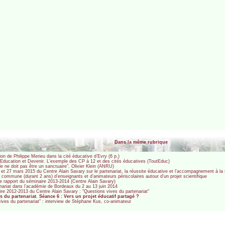
Dans la même rubrique
tion de Philippe Merieu dans la cité éducative d’Evry (6 p.)
t d’Education et Devenir. L’exemple des CP à 12 et des cités éducatives (ToutEduc)
ole ne doit pas être un sanctuaire", Olivier Klein (ANRU)
t 27 mars 2015 du Centre Alain Savary sur le partenariat, la réussite éducative et l’accompagnement à la 
n commune (durant 2 ans) d’enseignants et d’animateurs périscolaires autour d’un projet scientifique
 le rapport du séminaire 2013-2014 (Centre Alain Savary)
enariat dans l’académie de Bordeaux du 2 au 13 juin 2014
e 2012-2013 du Centre Alain Savary : "Questions vives du partenariat"
 du partenariat. Séance 6 : Vers un projet éducatif partagé ?
ives du partenariat" : interview de Stéphane Kus, co-animateur