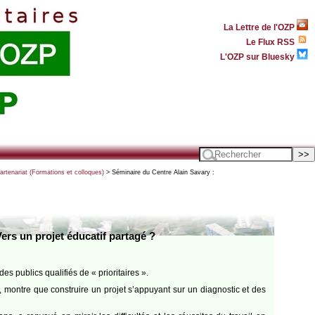
La Lettre de l'OZP
Le Flux RSS
L'OZP sur Bluesky
artenariat (Formations et colloques)
> Séminaire du Centre Alain Savary :
ers un projet éducatif partagé ?
s publics qualifiés de « prioritaires ».
re, montre que construire un projet s’appuyant sur un diagnostic et des