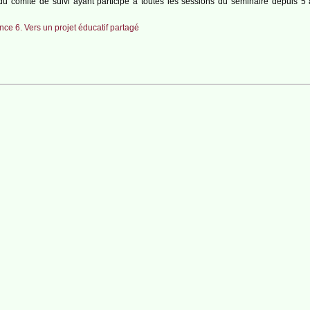
 comité de suivi ayant participé à toutes les sessions du séminaire depuis 5 ans
ce 6. Vers un projet éducatif partagé