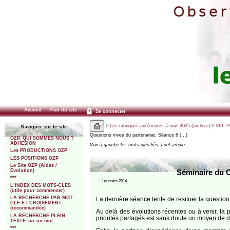
Accueil
Plan du site
Se connecter
>
Les rubriques antérieures à nov. 2025 (archive)
>
VIII- 
Naviguer sur le site
Questions vives du partenariat. Séance 6 (…)
OZP. QUI SOMMES NOUS ?
ADHESION
Voir à gauche les mots-clés liés à cet article
Les PRODUCTIONS OZP
LES POSITIONS OZP
Le Site OZP (Aides /
Evolution)
Séminaire du C
***
1er mars 2014
L’INDEX DES MOTS-CLES
(utile pour commencer)
LA RECHERCHE PAR MOT-
La dernière séance tente de resituer la question 
CLE ET CROISEMENT
(recommandée)
Au delà des évolutions récentes ou à venir, la p
LA RECHERCHE PLEIN
priorités partagés est sans doute un moyen de d
TEXTE sur un mot
***