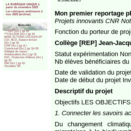
***
LA RUBRIQUE UNIQUE à
partir de novembre 2025
Mon premier reportage p
Les rubriques antérieures à
nov. 2025 (archive)
Projets innovants CNR Notr
Mots-clés
Fonction du porteur de pro
***REP [Act.] (gr 4)/
**COLLEGE [Act.] (gr 4)/
BASE ACTIONS LOCALES EP
CDI, BCD, Espace lecture
Collège [REP] Jean-Jacq
[Act.] (gr 4)/
CNR [Act.] (gr 4) /
Contractuel [Act.] (gr 3)/<50
Délégué de classe,
Statut expérimentation No
Ambassadeur [Act.] (gr 3)/
EAC. Production d’élèves [Act.]
Nb élèves bénéficiaires du 
(gr 4)/
EMI [Act.] (gr 4)/
Versailles 95/
Date de validation du proj
Date de début du projet Inv
Descriptif du projet
Objectifs LES OBJECTI
1. Connecter les savoirs 
Du changement climatiq