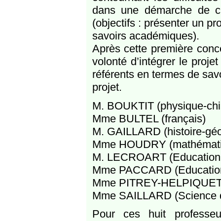
dans une démarche de cur
(objectifs : présenter un pr
savoirs académiques).
Après cette première concer
volonté d’intégrer le proje
référents en termes de sav
projet.
M. BOUKTIT (physique-chim
Mme BULTEL (français)
M. GAILLARD (histoire-géo
Mme HOUDRY (mathémati
M. LECROART (Education aux
Mme PACCARD (Education 
Mme PITREY-HELPIQUET (ar
Mme SAILLARD (Science de 
Pour ces huit professe