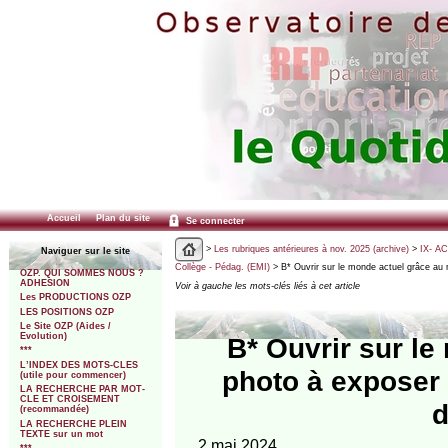
Accueil
Plan du site
Se connecter
>
Les rubriques antérieures à nov. 2025 (archive)
>
IX- A
Naviguer sur le site
Collège - Pédag. (EMI)
> B* Ouvrir sur le monde actuel grâce au
OZP. QUI SOMMES NOUS ?
ADHESION
Voir à gauche les mots-clés liés à cet article
Les PRODUCTIONS OZP
LES POSITIONS OZP
Le Site OZP (Aides /
Evolution)
B* Ouvrir sur le
***
L’INDEX DES MOTS-CLES
photo à exposer
(utile pour commencer)
LA RECHERCHE PAR MOT-
CLE ET CROISEMENT
d
(recommandée)
LA RECHERCHE PLEIN
TEXTE sur un mot
2 mai 2024