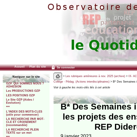
Accueil
Plan du site
Se connecter
>
Les rubriques antérieures à nov. 2025 (archive)
>
IX- A
Naviguer sur le site
Collège - Pédag. (Actions interdisciplinaires)
> B* Des Semaines int
OZP. QUI SOMMES NOUS ?
ADHESION
Voir à gauche les mots-clés liés à cet article
Les PRODUCTIONS OZP
LES POSITIONS OZP
Le Site OZP (Aides /
Evolution)
B* Des Semaines in
***
L’INDEX DES MOTS-CLES
les projets des e
(utile pour commencer)
LA RECHERCHE PAR MOT-
CLE ET CROISEMENT
REP Didero
(recommandée)
LA RECHERCHE PLEIN
TEXTE sur un mot
9 janvier 2023