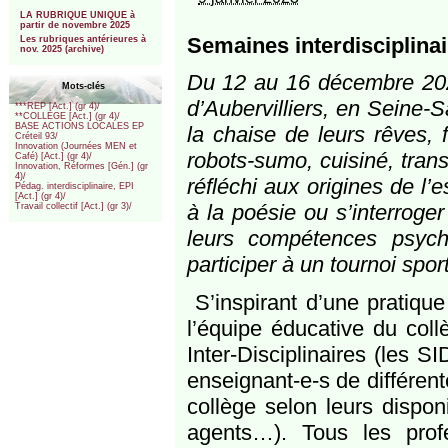
***
LA RUBRIQUE UNIQUE à
partir de novembre 2025
Semaines interdisciplinai
Les rubriques antérieures à
nov. 2025 (archive)
Du 12 au 16 décembre 2022
Mots-clés
d’Aubervilliers, en Seine-Sa
***REP [Act.] (gr 4)/
**COLLEGE [Act.] (gr 4)/
BASE ACTIONS LOCALES EP
la chaise de leurs rêves, 
Créteil 93/
Innovation (Journées MEN et
robots-sumo, cuisiné, tran
Café) [Act.] (gr 4)/
Innovation, Réformes [Gén.] (gr
4)/
réfléchi aux origines de l’
Pédag. interdisciplinaire, EPI
[Act.] (gr 4)/
à la poésie ou s’interroger
Travail collectif [Act.] (gr 3)/
leurs compétences psych
participer à un tournoi spor
S’inspirant d’une pratiqu
l’équipe éducative du col
Inter-Disciplinaires (les 
enseignant-e-s de différen
collège selon leurs dispon
agents…). Tous les profe