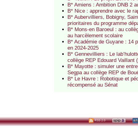
B* Amiens : Ambition DNB 2 
B* Nice : apprendre avec le r
B* Aubervilliers, Bobigny, Sai
prioritaires du programme dé
B* Mons-en Baroeul : au collè
au harcèlement scolaire
B* Académie de Guyane : 14 p
en 2024-2025
B* Gennevilliers : Le lab’hulo
collège REP Edouard Vaillant
B* Mayotte : simuler une entre
Segpa au collège REP de Bou
B* Le Havre : Robotique et pé
récompensé au Sénat
RSS 2.0