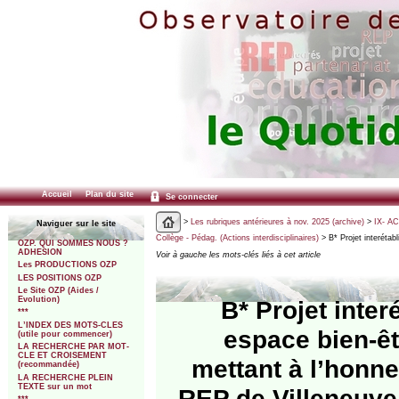
Accueil
Plan du site
Se connecter
>
Les rubriques antérieures à nov. 2025 (archive)
>
IX- A
Naviguer sur le site
Collège - Pédag. (Actions interdisciplinaires)
> B* Projet interétab
OZP. QUI SOMMES NOUS ?
ADHESION
Voir à gauche les mots-clés liés à cet article
Les PRODUCTIONS OZP
LES POSITIONS OZP
Le Site OZP (Aides /
Evolution)
B* Projet inte
***
L’INDEX DES MOTS-CLES
espace bien-êt
(utile pour commencer)
LA RECHERCHE PAR MOT-
CLE ET CROISEMENT
mettant à l’honneu
(recommandée)
LA RECHERCHE PLEIN
TEXTE sur un mot
REP de Villeneuve-