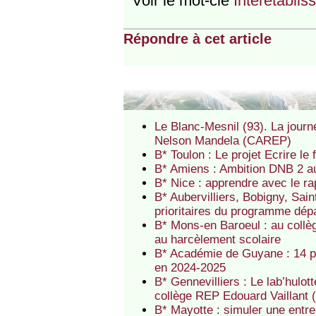
Voir le mot-clé
Interétablis
Répondre à cet article
Le Blanc-Mesnil (93). La journ
Nelson Mandela (CAREP)
B* Toulon : Le projet Ecrire l
B* Amiens : Ambition DNB 2 
B* Nice : apprendre avec le r
B* Aubervilliers, Bobigny, Sai
prioritaires du programme dé
B* Mons-en Baroeul : au collè
au harcèlement scolaire
B* Académie de Guyane : 14 p
en 2024-2025
B* Gennevilliers : Le lab’hulo
collège REP Edouard Vaillant
B* Mayotte : simuler une entre