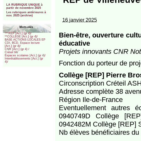
***
LA RUBRIQUE UNIQUE à
partir de novembre 2025
Les rubriques antérieures à
nov. 2025 (archive)
16 janvier 2025
Mots-clés
Bien-être, ouverture cultu
***REP [Act.] (gr 4)/
**COLLEGE [Act.] (gr 4)/
BASE ACTIONS LOCALES EP
éducative
CDI, BCD, Espace lecture
[Act.] (gr 4)/
Projets innovants CNR Notr
CNR [Act.] (gr 4) /
Créteil 94/
Espaces scolaires [Act.] (gr 4)/
Interétablissements [Act.] (gr
Fonction du porteur de proj
4)/
Collège [REP] Pierre Bro
Circonscription Créteil AS
Adresse complète 38 aven
Région Ile-de-France
Eventuellement autres é
0940749D Collège [REP]
0942482M Collège [REP] S
Nb élèves bénéficiaires du