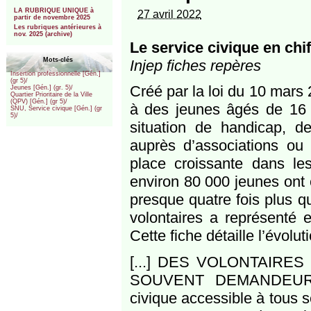
***
LA RUBRIQUE UNIQUE à
27 avril 2022
partir de novembre 2025
Les rubriques antérieures à
nov. 2025 (archive)
Le service civique en chif
Mots-clés
Injep fiches repères
Insertion professionnelle [Gén.]
(gr 5)/
Créé par la loi du 10 mars 
Jeunes [Gén.] (gr. 5)/
Quartier Prioritaire de la Ville
(QPV) [Gén.] (gr 5)/
à des jeunes âgés de 16 
SNU, Service civique [Gén.] (gr
5)/
situation de handicap, d
auprès d’associations ou d
place croissante dans le
environ 80 000 jeunes ont
presque quatre fois plus q
volontaires a représenté 
Cette fiche détaille l’évolut
[...] DES VOLONTAIRE
SOUVENT DEMANDEURS D
civique accessible à tous s