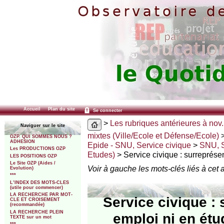
Accueil
Plan du site
Se connecter
>
Les rubriques antérieures à nov.
Naviguer sur le site
mixtes (Ville/Ecole et Défense/Ecole)
OZP. QUI SOMMES NOUS ?
ADHESION
Epide - SNU, Service civique
>
SNU, S
Les PRODUCTIONS OZP
Etudes)
> Service civique : surreprése
LES POSITIONS OZP
Le Site OZP (Aides /
Voir à gauche les mots-clés liés à cet a
Evolution)
***
L’INDEX DES MOTS-CLES
(utile pour commencer)
LA RECHERCHE PAR MOT-
Service civique :
CLE ET CROISEMENT
(recommandée)
LA RECHERCHE PLEIN
emploi ni en étu
TEXTE sur un mot