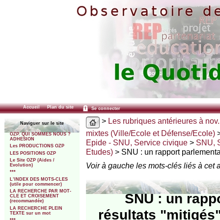
Accueil
Plan du site
Se connecter
>
Les rubriques antérieures à nov.
Naviguer sur le site
mixtes (Ville/Ecole et Défense/Ecole)
OZP. QUI SOMMES NOUS ?
ADHESION
Epide - SNU, Service civique
>
SNU, S
Les PRODUCTIONS OZP
Etudes)
> SNU : un rapport parlementai
LES POSITIONS OZP
Le Site OZP (Aides /
Voir à gauche les mots-clés liés à cet a
Evolution)
***
L’INDEX DES MOTS-CLES
(utile pour commencer)
LA RECHERCHE PAR MOT-
SNU : un rappo
CLE ET CROISEMENT
(recommandée)
LA RECHERCHE PLEIN
résultats "mitigés
TEXTE sur un mot