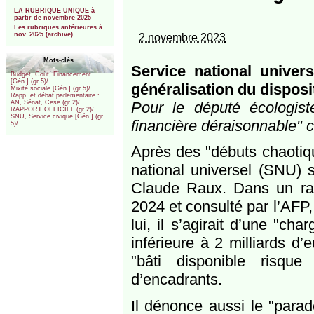
***
LA RUBRIQUE UNIQUE à
partir de novembre 2025
Les rubriques antérieures à
nov. 2025 (archive)
2 novembre 2023
Mots-clés
Service national univer
Budget, Coût, Financement
[Gén.] (gr 5)/
généralisation du disposit
Mixité sociale [Gén.] (gr 5)/
Rapp. et débat parlementaire :
Pour le député écologist
AN, Sénat, Cese (gr 2)/
RAPPORT OFFICIEL (gr 2)/
SNU, Service civique [Gén.] (gr
financière déraisonnable" c
5)/
Après des "débuts chaotiqu
national universel (SNU) s
Claude Raux. Dans un rap
2024 et consulté par l’AFP, 
lui, il s’agirait d’une "ch
inférieure à 2 milliards d’
"bâti disponible risqu
d’encadrants.
Il dénonce aussi le "parad