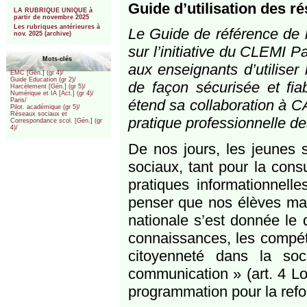
***
Guide d’utilisation des r
LA RUBRIQUE UNIQUE à
partir de novembre 2025
Les rubriques antérieures à
Le Guide de référence de l
nov. 2025 (archive)
sur l’initiative du CLEMI P
Mots-clés
aux enseignants d’utiliser
EMC [Gén.] (gr 4)/
Guide Education (gr 2)/
de façon sécurisée et fiab
Harcèlement [Gén.] (gr 5)/
Numérique et IA [Act.] (gr 4)/
étend sa collaboration à C
Paris/
Pilot. académique (gr 5)/
Réseaux sociaux et
pratique professionnelle d
Correspondance scol. [Gén.] (gr
4)/
De nos jours, les jeunes 
sociaux, tant pour la cons
pratiques informationnell
penser que nos élèves maî
nationale s’est donnée le 
connaissances, les compéte
citoyenneté dans la soc
communication » (art. 4 Loi
programmation pour la refo