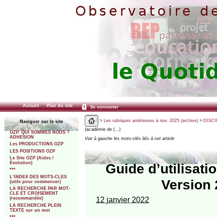
Accueil
Plan du site
Se connecter
>
Les rubriques antérieures à nov. 2025 (archive)
>
DISCI
Naviguer sur le site
(académie de (…)
OZP. QUI SOMMES NOUS ?
ADHESION
Voir à gauche les mots-clés liés à cet article
Les PRODUCTIONS OZP
LES POSITIONS OZP
Le Site OZP (Aides /
Evolution)
Guide d’utilisat
***
L’INDEX DES MOTS-CLES
Version 
(utile pour commencer)
LA RECHERCHE PAR MOT-
CLE ET CROISEMENT
12 janvier 2022
(recommandée)
LA RECHERCHE PLEIN
TEXTE sur un mot