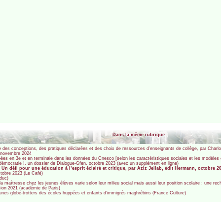
Dans la même rubrique
se des conceptions, des pratiques déclarées et des choix de ressources d’enseignants de collège, par Charl
, novembre 2024
s en 3e et en terminale dans les données du Cnesco [selon les caractéristiques sociales et les modèles
émocratie !, un dossier de Dialogue-Gfen, octobre 2023 (avec un supplément en ligne)
 Un défi pour une éducation à l’esprit éclairé et critique, par Aziz Jellab, édit Hermann, octobre 2
ctobre 2023 (Le Café)
Educ)
la maîtresse chez les jeunes élèves varie selon leur milieu social mais aussi leur position scolaire : une r
sion 2021 (académie de Paris)
jeunes globe-trotters des écoles huppées et enfants d’immigrés maghrébins (France Culture)