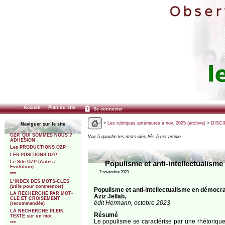
Accueil
Plan du site
Se connecter
>
Les rubriques antérieures à nov. 2025 (archive)
>
DISCI
Naviguer sur le site
OZP. QUI SOMMES NOUS ?
Voir à gauche les mots-clés liés à cet article
ADHESION
Les PRODUCTIONS OZP
LES POSITIONS OZP
Le Site OZP (Aides /
Populisme et anti-intellectualisme 
Evolution)
7 novembre 2023
***
L’INDEX DES MOTS-CLES
(utile pour commencer)
Populisme et anti-intellectualisme en démocrati
LA RECHERCHE PAR MOT-
Aziz Jellab,
CLE ET CROISEMENT
édit Hermann, octobre 2023
(recommandée)
LA RECHERCHE PLEIN
Résumé
TEXTE sur un mot
Le populisme se caractérise par une rhétorique e
***