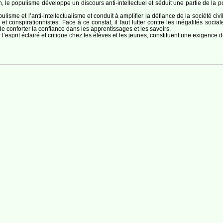
le populisme développe un discours anti-intellectuel et séduit une partie de la p
ulisme et l’anti-intellectualisme et conduit à amplifier la défiance de la société civil
et conspirationnistes. Face à ce constat, il faut lutter contre les inégalités soc
 conforter la confiance dans les apprentissages et les savoirs.
l’esprit éclairé et critique chez les élèves et les jeunes, constituent une exigence