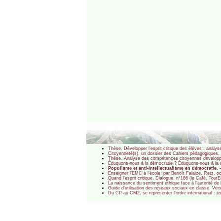
Thèse. Développer l’esprit critique des élèves : analy
Citoyenneté(s), un dossier des Cahiers pédagogiques
Thèse. Analyse des compétences citoyennes développée
Éduquons-nous à la démocratie ? Éduquons-nous à la d
Populisme et anti-intellectualisme en démocratie. -
Enseigner l’EMC à l’école, par Benoît Falaize, Retz, o
Quand l’esprit critique, Dialogue, n°186 (le Café, Tout
La naissance du sentiment éthique face à l’autorité de 
Guide d’utilisation des réseaux sociaux en classe. Ver
Du CP au CM2, se représenter l’ordre international : 