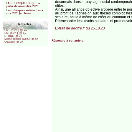
désormais dans le paysage social contemporain, 
LA RUBRIQUE UNIQUE à
élites.
partir de novembre 2025
Ainsi, une alliance objective s’opère entre le pop
Les rubriques antérieures à
au profit de l’adhésion aux thèses complotistes 
nov. 2025 (archive)
scolaire, seule à même de créer du commun et de
Réenchanter les savoirs scolaires et promouvoir 
Mots-clés
Extrait de
decitre.fr
du 25.10.23
EMC [Gén.] (gr 4)/
EMI [Gén.] (gr 4)/
ETUDE (gr 2)/
Mixité sociale [Gén.] (gr 5)/
Répondre à cet article
Ouvrage (gr 2)/