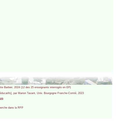
otte Barbier, 2024 (12 des 25 enseignants interrogés en EP)
 éducatifs], par Marion Tavant, Univ. Bourgogne Franche-Comté, 2023
023
echerche dans la RFP