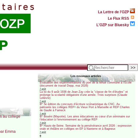
La Lettre de l'OZP
Le Flux RSS
L'OZP sur Bluesky
Les nouveaux articles
Évaluation des expérimentations du port de la tenue commune à l’École
(document de travail Depp, mai 2026)
7 août
La loi du 9 août 1936 de Jean Zay crée la ’’classe de fin d’études’’ et
prolonge la scolarité obligatoire d’une année. Trois surprises (Claude
Lelièvre)
7 août
B* 5e édition du concours d’écriture scénaristique du CNC. Au
palmarès les collèges REP+ du Vieux Port à Marseille et REP Charles
de Gaulle à Fameck
7 août
s au collège
B* Bouéni (Mayotte). Les aires éducatives au cœur d’un séminaire sur
l’éducation à l’environnement au collège REP
7 août
B* Hauts-de-Seine. Semaine de la persévérance avril 2026 : expression
orale et théâtre en collèges en EP à Nanterre et à Bagneux
, par Emma
7 août
0