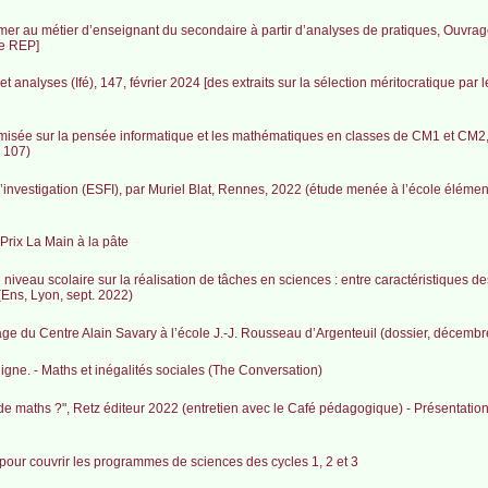
er au métier d’enseignant du secondaire à partir d’analyses de pratiques, Ouvrage 
me REP]
 analyses (Ifé), 147, février 2024 [des extraits sur la sélection méritocratique par l
misée sur la pensée informatique et les mathématiques en classes de CM1 et CM2
 107)
’investigation (ESFI), par Muriel Blat, Rennes, 2022 (étude menée à l’école éléme
 Prix La Main à la pâte
 niveau scolaire sur la réalisation de tâches en sciences : entre caractéristiques de
Ens, Lyon, sept. 2022)
ge du Centre Alain Savary à l’école J.-J. Rousseau d’Argenteuil (dossier, décemb
igne. - Maths et inégalités sociales (The Conversation)
de maths ?", Retz éditeur 2022 (entretien avec le Café pédagogique) - Présentatio
 pour couvrir les programmes de sciences des cycles 1, 2 et 3