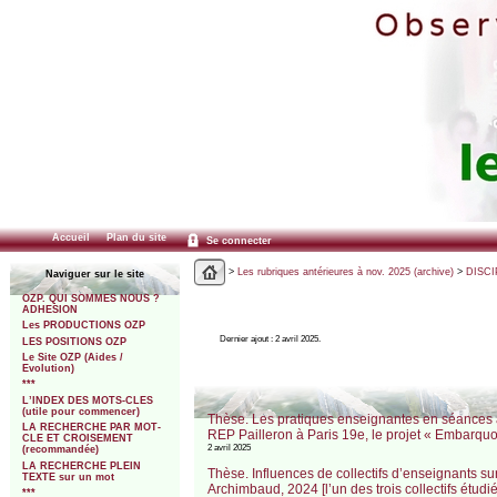
Accueil
Plan du site
Se connecter
>
Les rubriques antérieures à nov. 2025 (archive)
>
DISCI
Naviguer sur le site
OZP. QUI SOMMES NOUS ?
ADHESION
Les PRODUCTIONS OZP
Dernier ajout : 2 avril 2025.
LES POSITIONS OZP
Le Site OZP (Aides /
Evolution)
***
L’INDEX DES MOTS-CLES
(utile pour commencer)
Thèse. Les pratiques enseignantes en séances 
LA RECHERCHE PAR MOT-
REP Pailleron à Paris 19e, le projet « Embarquo
CLE ET CROISEMENT
2 avril 2025
(recommandée)
LA RECHERCHE PLEIN
Thèse. Influences de collectifs d’enseignants su
TEXTE sur un mot
Archimbaud, 2024 [l’un des trois collectifs étudié
***