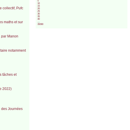
5
10
15
collectif, Pufc
20
25
30
35
40
es maths et sur
…
35090
, par Manon
ntaire notamment
s tâches et
re 2022)
n des Journées