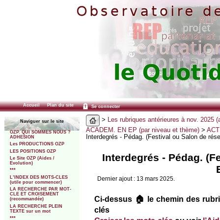
Accueil
Plan du site
Se connecter
>
Les rubriques antérieures à nov. 2025 (
Naviguer sur le site
ACADEM. EN EP (par niveau et thème)
>
ACT
OZP. QUI SOMMES NOUS ?
Interdegrés - Pédag. (Festival ou Salon de rés
ADHESION
Les PRODUCTIONS OZP
LES POSITIONS OZP
Interdegrés - Pédag. (F
Le Site OZP (Aides /
Evolution)
***
L’INDEX DES MOTS-CLES
Dernier ajout : 13 mars 2025.
(utile pour commencer)
LA RECHERCHE PAR MOT-
CLE ET CROISEMENT
Ci-dessus 🏠 le chemin des rubri
(recommandée)
LA RECHERCHE PLEIN
clés
TEXTE sur un mot
***