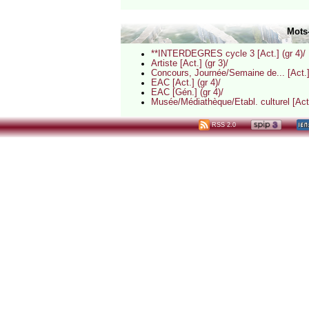
Mots
**INTERDEGRES cycle 3 [Act.] (gr 4)/
Artiste [Act.] (gr 3)/
Concours, Journée/Semaine de... [Act.] 
EAC [Act.] (gr 4)/
EAC [Gén.] (gr 4)/
Musée/Médiathèque/Etabl. culturel [Act./
RSS 2.0