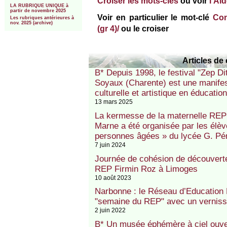
Croiser les mots-clés
ou voir
l’Ai
LA RUBRIQUE UNIQUE à
partir de novembre 2025
Voir en particulier le mot-clé
Con
Les rubriques antérieures à
nov. 2025 (archive)
(gr 4)/
ou le croiser
Articles de 
B* Depuis 1998, le festival "Zep 
Soyaux (Charente) est une manifes
culturelle et artistique en éducation 
13 mars 2025
La kermesse de la maternelle RE
Marne a été organisée par les élèv
personnes âgées » du lycée G. Pér
7 juin 2024
Journée de cohésion de découverte 
REP Firmin Roz à Limoges
10 août 2023
Narbonne : le Réseau d’Education P
"semaine du REP" avec un vernissa
2 juin 2022
B* Un musée éphémère à ciel ouver