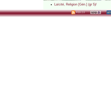
Laïcité, Religion [Gén.] (gr 5)/
RSS 2.0