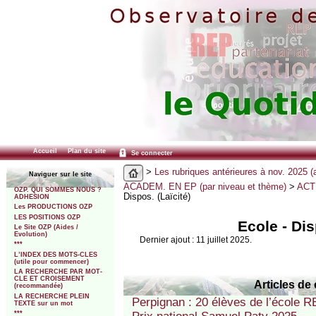
Accueil
Plan du site
Se connecter
>
Les rubriques antérieures à nov. 2025 (
Naviguer sur le site
ACADEM. EN EP (par niveau et thème)
>
ACT
OZP. QUI SOMMES NOUS ?
Dispos. (Laïcité)
ADHESION
Les PRODUCTIONS OZP
LES POSITIONS OZP
Ecole - Dis
Le Site OZP (Aides /
Evolution)
Dernier ajout : 11 juillet 2025.
***
L’INDEX DES MOTS-CLES
(utile pour commencer)
LA RECHERCHE PAR MOT-
CLE ET CROISEMENT
Articles de 
(recommandée)
LA RECHERCHE PLEIN
Perpignan : 20 élèves de l’école 
TEXTE sur un mot
***