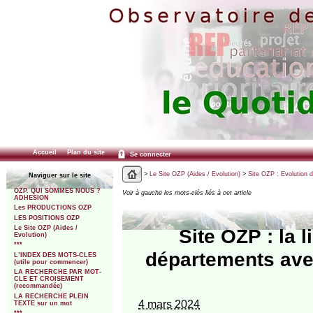
Accueil
Plan du site
Se connecter
>
Le Site OZP (Aides / Evolution)
>
Site OZP : Evolution d
Naviguer sur le site
OZP. QUI SOMMES NOUS ?
Voir à gauche les mots-clés liés à cet article
ADHESION
Les PRODUCTIONS OZP
LES POSITIONS OZP
Le Site OZP (Aides /
Site OZP : la 
Evolution)
***
départements avec
L’INDEX DES MOTS-CLES
(utile pour commencer)
LA RECHERCHE PAR MOT-
CLE ET CROISEMENT
(recommandée)
LA RECHERCHE PLEIN
4 mars 2024
TEXTE sur un mot