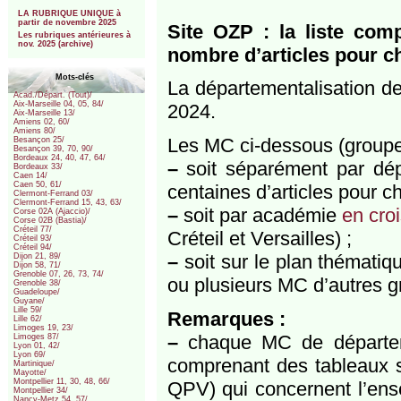
***
LA RUBRIQUE UNIQUE à
partir de novembre 2025
Site OZP : la liste com
Les rubriques antérieures à
nov. 2025 (archive)
nombre d’articles pour c
Mots-clés
La départementalisation de
Acad./Départ. (Tout)/
Aix-Marseille 04, 05, 84/
2024.
Aix-Marseille 13/
Amiens 02, 60/
Amiens 80/
Les MC ci-dessous (groupe 
Besançon 25/
Besançon 39, 70, 90/
Bordeaux 24, 40, 47, 64/
–
soit séparément par dép
Bordeaux 33/
Caen 14/
Caen 50, 61/
centaines d’articles pour 
Clermont-Ferrand 03/
Clermont-Ferrand 15, 43, 63/
–
soit par académie
en cro
Corse 02A (Ajaccio)/
Corse 02B (Bastia)/
Créteil 77/
Créteil et Versailles) ;
Créteil 93/
Créteil 94/
–
soit sur le plan thémati
Dijon 21, 89/
Dijon 58, 71/
Grenoble 07, 26, 73, 74/
ou plusieurs MC d’autres g
Grenoble 38/
Guadeloupe/
Guyane/
Lille 59/
Remarques :
Lille 62/
Limoges 19, 23/
–
chaque MC de départemen
Limoges 87/
Lyon 01, 42/
Lyon 69/
comprenant des tableaux 
Martinique/
Mayotte/
Montpellier 11, 30, 48, 66/
QPV) qui concernent l’en
Montpellier 34/
Nancy-Metz 54, 57/