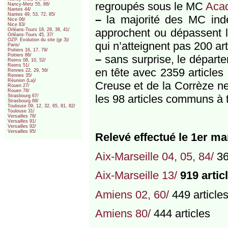
regroupés sous le MC
Acad
Nancy-Metz 55, 88/
Nantes 44/
Nantes 49, 53, 72, 85/
–
la majorité des MC inde
Nice 06/
Nice 83/
approchent ou dépassent l
Orléans-Tours 18, 28, 36, 41/
Orléans-Tours 45, 37/
OZP. Evolution du site (gr 3)/
qui n’atteignent pas 200 ar
Paris/
Poitiers 16, 17, 79/
Poitiers 86/
–
sans surprise, le départe
Reims 08, 10, 52/
Reims 51/
en tête avec 2359 articles
Rennes 22, 29, 56/
Rennes 35/
Réunion (La)/
Creuse et de la Corrèze ne
Rouen 27/
Rouen 76/
les 98 articles communs à 
Strasbourg 67/
Strasbourg 68/
Toulouse 09, 12, 32, 65, 81, 82/
Toulouse 31/
Versailles 78/
Versailles 91/
Versailles 92/
Versailles 95/
Relevé effectué le 1er ma
Aix-Marseille 04, 05, 84/
36
Aix-Marseille 13/
919 artic
Amiens 02, 60/
449 article
Amiens 80/
444 articles