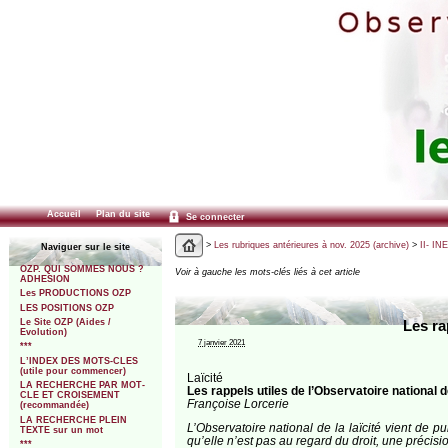
Accueil
Plan du site
Se connecter
>
Les rubriques antérieures à nov. 2025 (archive)
>
II- IN
Naviguer sur le site
OZP. QUI SOMMES NOUS ?
Voir à gauche les mots-clés liés à cet article
ADHESION
Les PRODUCTIONS OZP
LES POSITIONS OZP
Le Site OZP (Aides /
Les ra
Evolution)
7 janvier 2021
***
L’INDEX DES MOTS-CLES
(utile pour commencer)
Laïcité
LA RECHERCHE PAR MOT-
Les rappels utiles de l’Observatoire national de
CLE ET CROISEMENT
Françoise Lorcerie
(recommandée)
LA RECHERCHE PLEIN
L’Observatoire national de la laïcité vient de 
TEXTE sur un mot
qu’elle n’est pas au regard du droit, une précisi
***