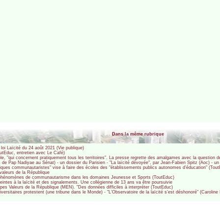
Dans la même rubrique
a loi Laïcité du 24 août 2021 (Vie publique)
outEduc, entretien avec Le Café)
cole, "qui concernent pratiquement tous les territoires". La presse regrette des amalgames avec la question de 
es de Pap Nadiyae au Sénat) - un dossier du Parisien - "La laïcité dévoyée", par Jean-Fabien Spitz (Aoc) - un
atiques communautaristes" vise à faire des écoles des "établissements publics autonomes d’éducation" (Tou
s valeurs de la République
r les phénomènes de communautarisme dans les domaines Jeunesse et Sports (ToutEduc)
eintes à la laïcité et des signalements. Une collégienne de 13 ans va être poursuivie
quipes Valeurs de la République (MEN). "Des données difficiles à interpréter (ToutEduc)
niversitaires protestent (une tribune dans le Monde) - "L’Observatoire de la laïcité s’est déshonoré" (Carolin