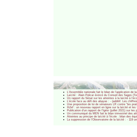
L’Assemblée nationale fait le bilan de l’application de l
Laïcité : Alain Policar évincé du Conseil des Sages (T
Un rapport du Sénat sur les atteintes à la laïcité à l’é
L’école face au défi des abayas : - (additif. Les chiffr
Une proposition de loi de sénateurs LR contre "les pr
Ih2ef : un nouveau rapport en ligne sur la laïcité et le
Publication d’un rapport de l’Igésr (juillet 2021) su
Un communiqué du MEN fait le bilan trimestriel des att
Atteintes au principe de laïcité à l’école : bilan des é
La suppression de l’Observatoire de la laïcité : - 119 u