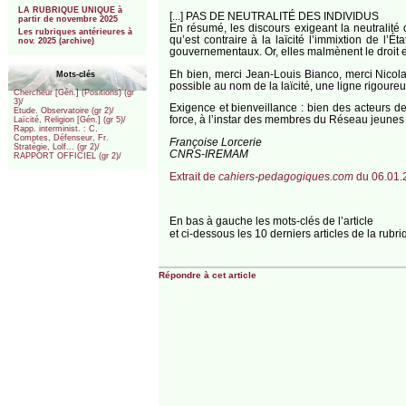
LA RUBRIQUE UNIQUE à
[...] PAS DE NEUTRALITÉ DES INDIVIDUS
partir de novembre 2025
En résumé, les discours exigeant la neutralité 
Les rubriques antérieures à
qu’est contraire à la laïcité l’immixtion de l’
nov. 2025 (archive)
gouvernementaux. Or, elles malmènent le droit et
Eh bien, merci Jean-Louis Bianco, merci Nicola
Mots-clés
possible au nom de la laïcité, une ligne rigoureus
Chercheur [Gén.] (Positions) (gr
3)/
Exigence et bienveillance : bien des acteurs d
Etude. Observatoire (gr 2)/
force, à l’instar des membres du Réseau jeunes 
Laïcité, Religion [Gén.] (gr 5)/
Rapp. interminist. : C.
Comptes, Défenseur, Fr.
Françoise Lorcerie
Stratégie, Lolf... (gr 2)/
CNRS-IREMAM
RAPPORT OFFICIEL (gr 2)/
Extrait de
cahiers-pedagogiques.com
du 06.01.
En bas à gauche les mots-clés de l’article
et ci-dessous les 10 derniers articles de la rubr
Répondre à cet article