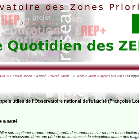
EGALITES : Mixité sociale, Pauvreté, Ethnicité, Laïcité...
>
Laïcité
>
Laïcité (Rapports officiels)
> Les rappels
ppels utiles de l’Observatoire national de la laïcité (Françoise Lo
 la laïcité
publier son septième rapport annuel, après des annonces sur sa non reconduction au
on bien nécessaire dans une période de tensions et de crispations autour des religion