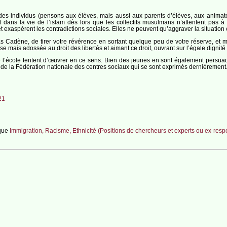
des individus (pensons aux élèves, mais aussi aux parents d’élèves, aux animateu
État dans la vie de l’islam dès lors que les collectifs musulmans n’attentent pas 
 exaspèrent les contradictions sociales. Elles ne peuvent qu’aggraver la situation e
s Cadène, de tirer votre révérence en sortant quelque peu de votre réserve, et m
e mais adossée au droit des libertés et aimant ce droit, ouvrant sur l’égale dignité d
e l’école tentent d’œuvrer en ce sens. Bien des jeunes en sont également persuad
de la Fédération nationale des centres sociaux qui se sont exprimés dernièrement. 
21
ique
Immigration, Racisme, Ethnicité (Positions de chercheurs et experts ou ex-re