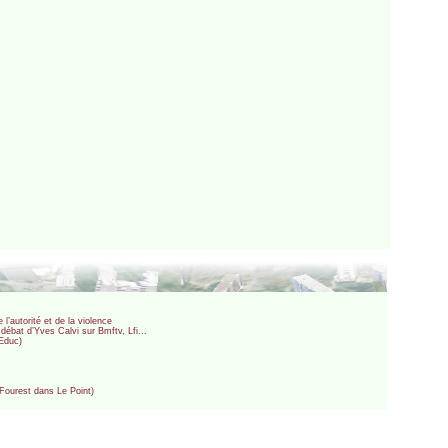
l’autorité et de la violence
 débat d’Yves Calvi sur Bmftv, Lfi...
tEduc)
e Fourest dans Le Point)