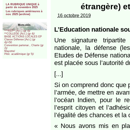
***
étrangère) e
LA RUBRIQUE UNIQUE à
partir de novembre 2025
Les rubriques antérieures à
nov. 2025 (archive)
16 octobre 2019
Mots-clés
L’Education nationale so
***REP+ [Act.] (gr 4)/
**COLLEGE [Act.] (gr 4)/
BASE ACTIONS LOCALES EP
Une signature tripartit
Classe Défense [Act.] (gr
4)/<50
Convention partenar., Charte (gr
nationale, la défense (le
2)/
Mayotte/
Etudes de Défense national
Pilot. académique (gr 5)/
est placée sous l’autorité d
[...]
Si on comprend donc que po
l’armée, de mettre en avan
l’océan Indien, pour le r
l’esprit citoyen et l’adhé
l’égalité des chances et la 
« Nous avons mis en pla