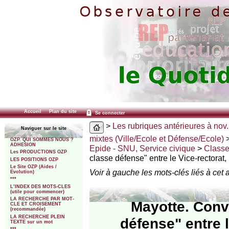
Accueil
Plan du site
Se connecter
>
Les rubriques antérieures à nov.
Naviguer sur le site
mixtes (Ville/Ecole et Défense/Ecole)
OZP. QUI SOMMES NOUS ?
ADHESION
Epide - SNU, Service civique
>
Classe
Les PRODUCTIONS OZP
classe défense" entre le Vice-rectorat,
LES POSITIONS OZP
Le Site OZP (Aides /
Voir à gauche les mots-clés liés à cet a
Evolution)
***
L’INDEX DES MOTS-CLES
(utile pour commencer)
LA RECHERCHE PAR MOT-
Mayotte. Conv
CLE ET CROISEMENT
(recommandée)
LA RECHERCHE PLEIN
défense" entre 
TEXTE sur un mot