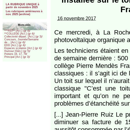
***
LA RUBRIQUE UNIQUE à
Fr
partir de novembre 2025
Les rubriques antérieures à
nov. 2025 (archive)
16 novembre 2017
Mots-clés
Ce mercredi, à La Rochel
***REP+ [Act.] (gr 4)/
**COLLEGE [Act.] (gr 4)/
Collectivité départ. [Act.] (gr 3)/
photovoltaïque organique au
Concours, Journée/Semaine
de... [Act.] (gr 4)/
EDD [Act.] (gr 4)/
Espaces scolaires [Act.] (gr 4)/
Les techniciens étaient en 
Humour [Gén.] (gr 5)/
Poitiers 16, 17, 79/
de semaine dernière : 500 m
Principal [Act.] (gr 3)/
collège Pierre Mendès Fra
classiques : il s’agit ici d
Un toit sur lequel il n’aura
classique "C’est une toi
important et qu’on ne pe
problèmes d’étanchéité sur 
[...] Jean-Pierre Ruiz Le 
diminuer sa facture de 15
aussitôt consommée par l’é