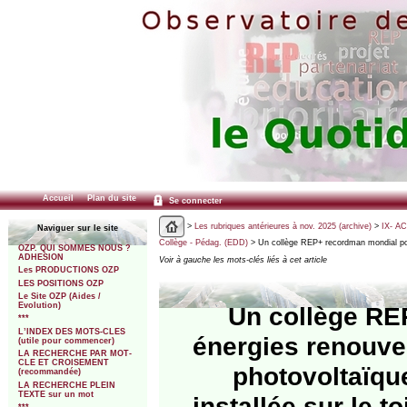
Accueil
Plan du site
Se connecter
>
Les rubriques antérieures à nov. 2025 (archive)
>
IX- A
Naviguer sur le site
Collège - Pédag. (EDD)
> Un collège REP+ recordman mondial pour
OZP. QUI SOMMES NOUS ?
ADHESION
Voir à gauche les mots-clés liés à cet article
Les PRODUCTIONS OZP
LES POSITIONS OZP
Le Site OZP (Aides /
Evolution)
Un collège RE
***
L’INDEX DES MOTS-CLES
énergies renouvel
(utile pour commencer)
LA RECHERCHE PAR MOT-
CLE ET CROISEMENT
photovoltaïqu
(recommandée)
LA RECHERCHE PLEIN
TEXTE sur un mot
installée sur le 