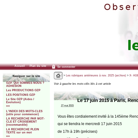
Accueil
Plan du site
Se connecter
>
Les rubriques antérieures à nov. 2025 (archive)
>
X- AGE
Naviguer sur le site
OZP. QUI SOMMES NOUS ?
Voir à gauche les mots-clés liés à cet article
ADHESION
Les PRODUCTIONS OZP
LES POSITIONS OZP
Le Site OZP (Aides /
Le 17 juin 2015 à Paris, Ren
Evolution)
27 mai 2015
***
L’INDEX DES MOTS-CLES
(utile pour commencer)
Vous êtes cordialement invité à la 145ème Renc
LA RECHERCHE PAR MOT-
CLE ET CROISEMENT
qui se tiendra le mercredi 17 juin 2015
(recommandée)
LA RECHERCHE PLEIN
de 17h à 19h (précises)
TEXTE sur un mot
***