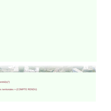
ntité(s)")
ités territoriales » (COMPTE RENDU)