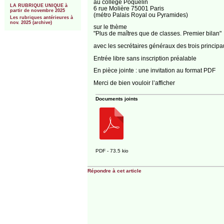
au collège Poquelin
LA RUBRIQUE UNIQUE à
6 rue Molière 75001 Paris
partir de novembre 2025
(métro Palais Royal ou Pyramides)
Les rubriques antérieures à
nov. 2025 (archive)
sur le thème
"Plus de maîtres que de classes. Premier bilan"
avec les secrétaires généraux des trois princ
Entrée libre sans inscription préalable
En pièce jointe : une invitation au format PDF
Merci de bien vouloir l’afficher
Documents joints
PDF - 73.5 kio
Répondre à cet article