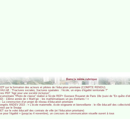
Dans la même rubrique
P sur la formation des acteurs et pilotes de l’éducation prioritaire (COMPTE RENDU)
-îdf : "Fractures sociales, fractures spatiales : l’école, un enjeu d’égalité territoriale ?"
es PEP "Agir pour une société inclusive".
mentaire "Photo de classe" réalisé à l’école REP+ Gustave Rouanet de Paris 18e (suivi de "En quête d’ide
2) : 13ème année de « Math’gic : les mathématiques un jeu d’enfants ! »
a construction d’un projet de réseau d’éducation prioritaire
grès ANDEV 2015 : « L’école maternelle, école exigeante et bienveillante : le rôle éducatif des collectiv
nisé par le Snuipp
sur le volet éducatif des contrats de ville (et l’éducation prioritaire)
se pour l’égalité » (jusqu’au 4 novembre), un concours de communication visuelle ouvert à tous