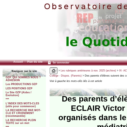
Accueil
Plan du site
Se connecter
>
Les rubriques antérieures à nov. 2025 (archive)
>
IX- A
Naviguer sur le site
Collège - Dispos. (Parents)
> Des parents d’élèves suivent des c
OZP. QUI SOMMES NOUS ?
ADHESION
Voir à gauche les mots-clés liés à cet article
Les PRODUCTIONS OZP
LES POSITIONS OZP
Le Site OZP (Aides /
Evolution)
Des parents d’él
***
L’INDEX DES MOTS-CLES
ECLAIR Victor
(utile pour commencer)
LA RECHERCHE PAR MOT-
CLE ET CROISEMENT
organisés dans le
(recommandée)
LA RECHERCHE PLEIN
TEXTE sur un mot
médiatr