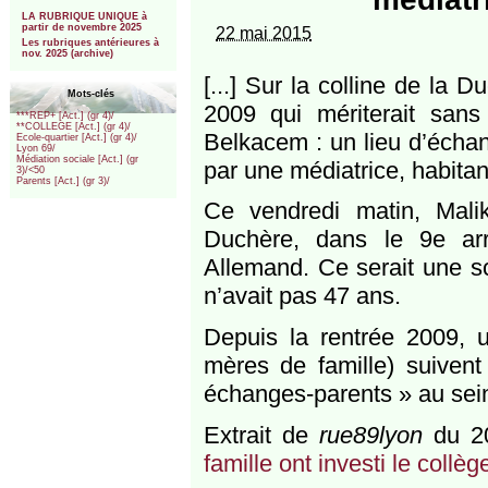
***
LA RUBRIQUE UNIQUE à
partir de novembre 2025
22 mai 2015
Les rubriques antérieures à
nov. 2025 (archive)
[...] Sur la colline de la
Mots-clés
2009 qui mériterait sans
***REP+ [Act.] (gr 4)/
**COLLEGE [Act.] (gr 4)/
Belkacem : un lieu d’écha
Ecole-quartier [Act.] (gr 4)/
Lyon 69/
Médiation sociale [Act.] (gr
par une médiatrice, habitan
3)/<50
Parents [Act.] (gr 3)/
Ce vendredi matin, Mali
Duchère, dans le 9e arr
Allemand. Ce serait une s
n’avait pas 47 ans.
Depuis la rentrée 2009, u
mères de famille) suivent
échanges-parents » au sein 
Extrait de
rue89lyon
du 20
famille ont investi le collèg