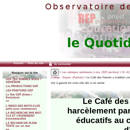
Accueil
Plan du site
Se connecter
>
Les rubriques antérieures à nov. 2025 (archive)
>
IX- A
Naviguer sur le site
Collège - Dispos. (Parents)
> Le Café des Parents a mobilisé cont
OZP. QUI SOMMES NOUS ?
ADHESION
Voir à gauche les mots-clés liés à cet article
Les PRODUCTIONS OZP
LES POSITIONS OZP
Le Site OZP (Aides /
Evolution)
Le Café des
***
L’INDEX DES MOTS-CLES
harcèlement par
(utile pour commencer)
LA RECHERCHE PAR MOT-
CLE ET CROISEMENT
éducatifs au 
(recommandée)
LA RECHERCHE PLEIN
TEXTE sur un mot
d