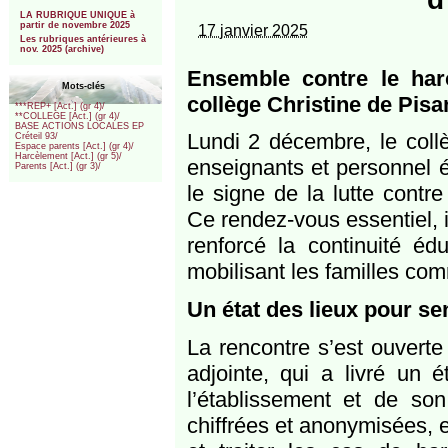
***
LA RUBRIQUE UNIQUE à
partir de novembre 2025
17 janvier 2025
Les rubriques antérieures à
nov. 2025 (archive)
Ensemble contre le har
Mots-clés
collège Christine de Pis
***REP+ [Act.] (gr 4)/
**COLLEGE [Act.] (gr 4)/
BASE ACTIONS LOCALES EP
Lundi 2 décembre, le collè
Créteil 93/
Espace parents [Act.] (gr 4)/
Harcèlement [Act.] (gr 5)/
enseignants et personnel é
Parents [Act.] (gr 3)/
le signe de la lutte contr
Ce rendez-vous essentiel, i
renforcé la continuité éd
mobilisant les familles com
Un état des lieux pour sen
La rencontre s’est ouverte
adjointe, qui a livré un é
l’établissement et de so
chiffrées et anonymisées, el