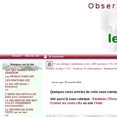
Accueil
Plan du site
Se connecter
>
Les rubriques antérieures à nov. 2025 (archive)
>
VII- E
Naviguer sur le site
Grandes écoles)
>
O.S : Sciences Po (Généralités)
> Sciences P
OZP. QUI SOMMES NOUS ?
ADHESION
Les PRODUCTIONS OZP
LES POSITIONS OZP
Dernier ajout : 22 novembre 2024.
Le Site OZP (Aides /
Evolution)
***
Quelques rares articles de cette sous-rubri
L’INDEX DES MOTS-CLES
(utile pour commencer)
Voir aussi la sous-rubrique :
Etudiants (Témo
LA RECHERCHE PAR MOT-
Croiser les mots-clés
ou voir
l’Aide
CLE ET CROISEMENT
(recommandée)
LA RECHERCHE PLEIN
TEXTE sur un mot
***