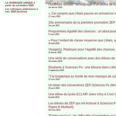
LA RUBRIQUE UNIQUE à
Ouverture sociale : témoignage d’un jeune de ban
partir de novembre 2025
1er février 2024
Les rubriques antérieures à
nov. 2025 (archive)
« J’ai compris que j’étais pauvre en arrivant e
17 mars 2022
20e anniversaire de la première promotion ZE
1er juin 2021
Programmes égalité des chances : un atout pour 
5 mars 2021
« Pour l’enfant de classe moyenne que j’étais,
26 août 2020
Visage(s). Plaidoyer pour l’égalité des chances
21 février 2020
Une série de conversations avec des élèves de G
24 octobre 2019
Etudiants à Sciences Po : une tribune dans Libér
5 septembre 2019
"J’ai longtemps eu honte de mon manque de cu
17 avril 2019
Un bilan des conventions ZEP-Sciences Po (té
22 avril 2015
Une élève du lycée ECLAIR Jules Uhry à Creil (O
9 juillet 2013
Les élèves de ZEP qui ont échoué à Sciences Po
Figaro.fr étudiant).
30 mars 2013
"Exilés sociaux" : les difficultés d’adaptation s