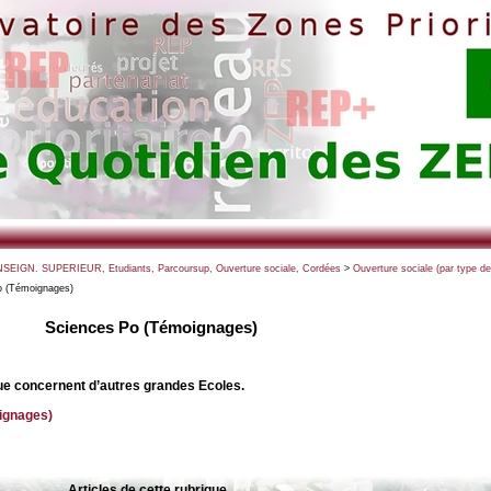
NSEIGN. SUPERIEUR, Etudiants, Parcoursup, Ouverture sociale, Cordées
>
Ouverture sociale (par type de
o (Témoignages)
Sciences Po (Témoignages)
que concernent d’autres grandes Ecoles.
ignages)
Articles de cette rubrique