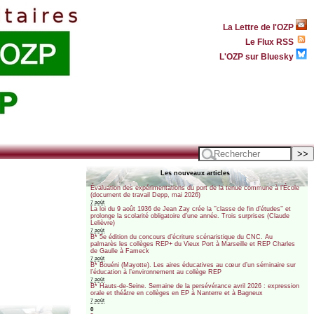
La Lettre de l'OZP
Le Flux RSS
L'OZP sur Bluesky
Les nouveaux articles
Évaluation des expérimentations du port de la tenue commune à l’École
(document de travail Depp, mai 2026)
7 août
La loi du 9 août 1936 de Jean Zay crée la ’’classe de fin d’études’’ et
prolonge la scolarité obligatoire d’une année. Trois surprises (Claude
Lelièvre)
7 août
B* 5e édition du concours d’écriture scénaristique du CNC. Au
palmarès les collèges REP+ du Vieux Port à Marseille et REP Charles
de Gaulle à Fameck
7 août
B* Bouéni (Mayotte). Les aires éducatives au cœur d’un séminaire sur
l’éducation à l’environnement au collège REP
7 août
B* Hauts-de-Seine. Semaine de la persévérance avril 2026 : expression
orale et théâtre en collèges en EP à Nanterre et à Bagneux
7 août
0