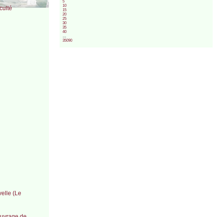
5
10
culté
15
20
25
30
35
40
…
35090
elle (Le
’ouvrage de