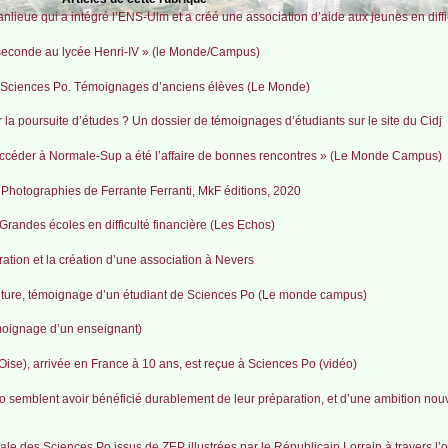
lieue qui a intégré l’ENS-Ulm et a créé une association d’aide aux jeunes en diffi
n seconde au lycée Henri-IV » (le Monde/Campus)
P Sciences Po. Témoignages d’anciens élèves (Le Monde)
la poursuite d’études ? Un dossier de témoignages d’étudiants sur le site du Cidj
 accéder à Normale-Sup a été l’affaire de bonnes rencontres » (Le Monde Campus)
. Photographies de Ferrante Ferranti, MkF éditions, 2020
randes écoles en difficulté financière (Les Echos)
ation et la création d’une association à Nevers
lture, témoignage d’un étudiant de Sciences Po (Le monde campus)
moignage d’un enseignant)
ise), arrivée en France à 10 ans, est reçue à Sciences Po (vidéo)
 semblent avoir bénéficié durablement de leur préparation, et d’une ambition nouv
ociale des Sciences Po issus de ZEP illustrées par le Républicain Lorrain à travers l