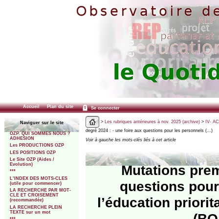
Accueil
Plan du site
Se connecter
>
Les rubriques antérieures à nov. 2025 (archive)
>
IV- A
Naviguer sur le site
degré 2024 : - une foire aux questions pour les personnels (…)
OZP. QUI SOMMES NOUS ?
ADHESION
Voir à gauche les mots-clés liés à cet article
Les PRODUCTIONS OZP
LES POSITIONS OZP
Le Site OZP (Aides /
Evolution)
Mutations prem
***
L’INDEX DES MOTS-CLES
questions pour
(utile pour commencer)
LA RECHERCHE PAR MOT-
CLE ET CROISEMENT
l’éducation priorit
(recommandée)
LA RECHERCHE PLEIN
TEXTE sur un mot
(BO