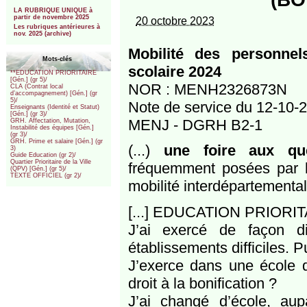
***
LA RUBRIQUE UNIQUE à
partir de novembre 2025
20 octobre 2023
Les rubriques antérieures à
nov. 2025 (archive)
Mobilité des personne
Mots-clés
scolaire 2024
**EDUCATION PRIORITAIRE
[Gén.] (gr 5)/
NOR : MENH2326873N
CLA (Contrat local
d’accompagnement) [Gén.] (gr
5)/
Note de service du 12-10-
Enseignants (Identité et Statut)
[Gén.] (gr 3)/
MENJ - DGRH B2-1
GRH. Affectation, Mutation,
Instabilité des équipes [Gén.]
(gr 3)/
GRH. Prime et salaire [Gén.] (gr
(...)
une foire aux q
3)
Guide Education (gr 2)/
Quartier Prioritaire de la Ville
fréquemment posées par l
(QPV) [Gén.] (gr 5)/
TEXTE OFFICIEL (gr 2)/
mobilité interdépartemental
[...] EDUCATION PRIORI
J’ai exercé de façon d
établissements difficiles. P
J’exerce dans une école q
droit à la bonification ?
J’ai changé d’école, aup