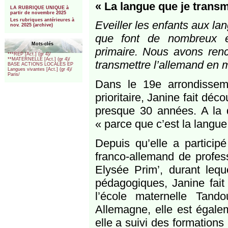
***
« La langue que je transm
LA RUBRIQUE UNIQUE à
partir de novembre 2025
Les rubriques antérieures à
Eveiller les enfants aux lan
nov. 2025 (archive)
que font de nombreux e
Mots-clés
primaire. Nous avons renc
***REP [Act.] (gr 4)/
**MATERNELLE [Act.] (gr 4)/
transmettre l’allemand en m
BASE ACTIONS LOCALES EP
Langues vivantes [Act.] (gr 4)/
Paris/
Dans le 19e arrondissem
prioritaire, Janine fait dé
presque 30 années. A la q
« parce que c’est la langue
Depuis qu’elle a partic
franco-allemand de profes
Elysée Prim’, durant leq
pédagogiques, Janine fait 
l’école maternelle Tand
Allemagne, elle est égalem
elle a suivi des formations