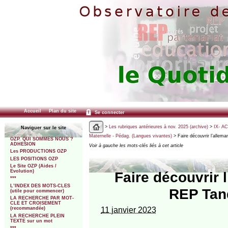
Accueil
Plan du site
Se connecter
>
Les rubriques antérieures à nov. 2025 (archive)
>
IX- A
Naviguer sur le site
Maternelle - Pédag. (Langues vivantes)
> Faire découvrir l’allem
OZP. QUI SOMMES NOUS ?
ADHESION
Voir à gauche les mots-clés liés à cet article
Les PRODUCTIONS OZP
LES POSITIONS OZP
Le Site OZP (Aides /
Evolution)
Faire découvrir 
***
L’INDEX DES MOTS-CLES
REP Tand
(utile pour commencer)
LA RECHERCHE PAR MOT-
CLE ET CROISEMENT
11 janvier 2023
(recommandée)
LA RECHERCHE PLEIN
TEXTE sur un mot