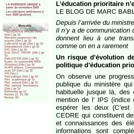
***
L’éducation prioritaire n’e
LA RUBRIQUE UNIQUE à
partir de novembre 2025
LE BLOG DE MARC BAB
Les rubriques antérieures à
nov. 2025 (archive)
Depuis l’arrivée du ministre
Mots-clés
Il n’y a de communication 
**EDUCATION PRIORITAIRE
[Gén.] (gr 5)/
donnent lieu à une transm
Allocation progressive des
moyens [Gén.] (gr 5)/
comme on en a rarement
Collectivité locale [Gén.] (gr 3)/
Dédoublement [Gén.] (gr 5)/
EAC [Gén.] (gr 4)/
Eval. EDUC. PRIOR. [Gén.] (gr
Un risque d’évolution de
5)/
EVALUATION [Gén.] (gr 5)/
Expert, Ex-responsable MEN
politique d’éducation prio
(Positions) [Gén.] (gr 3)/
IA-IPR référent, Correspondant
acad. EP [Gén.] (gr 3)/
IPS [Gén.]
On observe une progressiv
Parti politique [Gén.] (gr 3)/
Pilot. académique (gr 5)/
publique du ministère qu
Pilot. national [Gén.] (gr 5)/
Pilot. national. Nominations
[Gén.] (gr 5)/
habituelle jusque là, des 
Référentiel (gr 2)/
Rennes 22, 29, 56/
mention de l’ IPS (indice 
Rennes 35/
espérer les deux (C’est
CEDRE qui constituent des
et connaissances des élè
informations sont compl