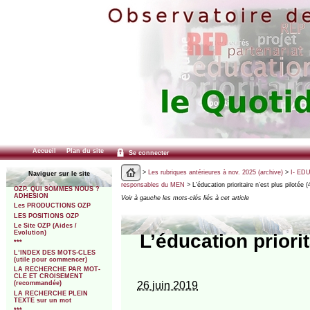
Accueil
Plan du site
Se connecter
>
Les rubriques antérieures à nov. 2025 (archive)
>
I- ED
Naviguer sur le site
responsables du MEN
> L’éducation prioritaire n’est plus pilotée 
OZP. QUI SOMMES NOUS ?
ADHESION
Voir à gauche les mots-clés liés à cet article
Les PRODUCTIONS OZP
LES POSITIONS OZP
Le Site OZP (Aides /
Evolution)
L’éducation priorit
***
L’INDEX DES MOTS-CLES
(utile pour commencer)
LA RECHERCHE PAR MOT-
CLE ET CROISEMENT
26 juin 2019
(recommandée)
LA RECHERCHE PLEIN
TEXTE sur un mot