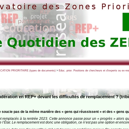
UCATION PRIORITAIRE (types de documents)
>
Educ. prior. Positions de chercheurs et d’experts ou ex-
ndération en REP+ devant les difficultés de remplacement ? (tri
se soucie pas de la même manière des « gens qui réussissent » et des « gens qui
ont remplacés à la rentrée 2023. Cette annonce passe pour un « progrès » alors qu
de l’État. Le remplacement est donc une obligation, ce n’est pas une option et encor