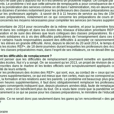
eurs ne date pas d’aujourd’hui et il est devenu un problème majeur. On compte pa
ts. Le problème c’est que cette pénurie de remplaçants a pour conséquence de mettr
de la pondération des services comme on dit dans l’administration, mis en œuvre po
es dizaines d’années notamment pour les professeurs des classes préparatoires au
r les professeurs agrégés : à savoir de 8 à 11 heures de service au lieu de 15h p
asses préparatoires, notamment en ce qui concerne les préparations de cours et 
s concernés les moyens nécessaires pour compléter les services (en heures supplém
 prioritaire de 2014 pour reconnaître de la même manière, et pour la première fois dan
cent dans les collèges et dans les écoles des réseaux d’éducation prioritaire REP
ration et de suivi des élèves que leurs collègues des classes préparatoires. Ils
nels solidaires vis à vis des difficultés particulières de l’enseignement dans ces 
car certains hauts responsables avaient des difficultés à accepter ce raisonnement
r les élèves en grande difficulté. Ainsi, depuis le décret du 20 août 2014, le tem
s les écoles REP+, de 18 demi-journées durant lesquelles les professeurs des éc
es classes préparatoires mais, dans l’esprit de ses initiateurs, ce ne devait être 
t les difficultés de remplacement ?
ient penser que les difficultés de remplacement pourraient remettre en question
es écoles. Nul n’y a songé. On se souvient qu’en 2013, un projet de révision de ce
t inscrites dans le marbre et les textes officiels sont scrupuleusement appliqu
ité de leurs enfants.
 les professeurs des écoles des REP+, qui sont, eux, au contact de « ceux qui ne
res supplémentaires, ce qui est mieux que rien certes, mais qui ne correspond pas 
if, la formation et les relations avec les parents. Le problème est beaucoup plus 
 en heures supplémentaires, il faut donc obligatoirement remplacer les profess
ages convergents indiquent que, depuis plusieurs années déjà, faute de remplaça
on, voire n’en bénéficient plus du tout. On a voulu faire croire que la pandémie en
ntrairement à ce qui se passe pour les classes préparatoires, le ministère de l’éduc
le. Ce ne serait donc pas seulement dans les gares qu’on rencontrerait « des gens
?
oraire