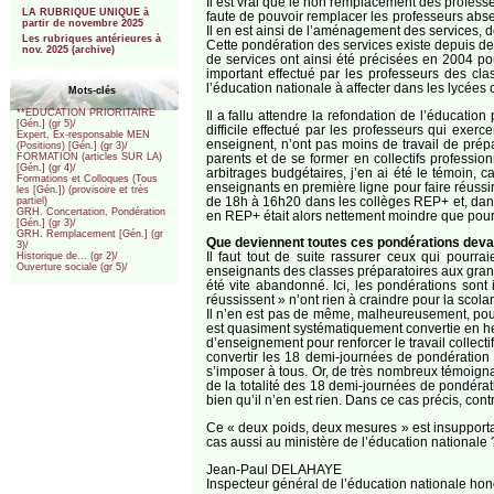
Il est vrai que le non remplacement des profess
LA RUBRIQUE UNIQUE à
faute de pouvoir remplacer les professeurs absen
partir de novembre 2025
Il en est ainsi de l’aménagement des services, 
Les rubriques antérieures à
Cette pondération des services existe depuis d
nov. 2025 (archive)
de services ont ainsi été précisées en 2004 pou
important effectué par les professeurs des cl
l’éducation nationale à affecter dans les lycée
Mots-clés
**EDUCATION PRIORITAIRE
Il a fallu attendre la refondation de l’éducation
[Gén.] (gr 5)/
difficile effectué par les professeurs qui exer
Expert, Ex-responsable MEN
enseignent, n’ont pas moins de travail de prépa
(Positions) [Gén.] (gr 3)/
parents et de se former en collectifs profession
FORMATION (articles SUR LA)
[Gén.] (gr 4)/
arbitrages budgétaires, j’en ai été le témoin, 
Formations et Colloques (Tous
enseignants en première ligne pour faire réussi
les [Gén.]) (provisoire et très
de 18h à 16h20 dans les collèges REP+ et, dan
partiel)
GRH. Concertation, Pondération
en REP+ était alors nettement moindre que pour l
[Gén.] (gr 3)/
GRH. Remplacement [Gén.] (gr
Que deviennent toutes ces pondérations devan
3)/
Il faut tout de suite rassurer ceux qui pourra
Historique de... (gr 2)/
Ouverture sociale (gr 5)/
enseignants des classes préparatoires aux grand
été vite abandonné. Ici, les pondérations son
réussissent » n’ont rien à craindre pour la scolar
Il n’en est pas de même, malheureusement, pour
est quasiment systématiquement convertie en heu
d’enseignement pour renforcer le travail collect
convertir les 18 demi-journées de pondération
s’imposer à tous. Or, de très nombreux témoign
de la totalité des 18 demi-journées de pondérati
bien qu’il n’en est rien. Dans ce cas précis, co
Ce « deux poids, deux mesures » est insupportab
cas aussi au ministère de l’éducation nationale 
Jean-Paul DELAHAYE
Inspecteur général de l’éducation nationale hon