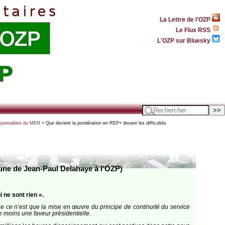
La Lettre de l'OZP
Le Flux RSS
L'OZP sur Bluesky
responsables du MEN
> Que devient la pondération en REP+ devant les difficultés
bune de Jean-Paul Delahaye à l’OZP)
 ne sont rien ».
e ce n’est que la mise en œuvre du principe de continuité du service
e moins une faveur présidentielle.