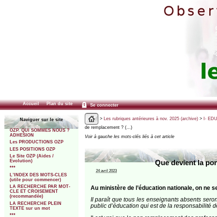
Accueil
Plan du site
Se connecter
>
Les rubriques antérieures à nov. 2025 (archive)
>
I- ED
Naviguer sur le site
de remplacement ? (…)
OZP. QUI SOMMES NOUS ?
ADHESION
Voir à gauche les mots-clés liés à cet article
Les PRODUCTIONS OZP
LES POSITIONS OZP
Le Site OZP (Aides /
Evolution)
Que devient la po
***
24 avril 2023
L’INDEX DES MOTS-CLES
(utile pour commencer)
LA RECHERCHE PAR MOT-
Au ministère de l’éducation nationale, on ne 
CLE ET CROISEMENT
(recommandée)
Il paraît que tous les enseignants absents ser
LA RECHERCHE PLEIN
public d’éducation qui est de la responsabilité 
TEXTE sur un mot
***