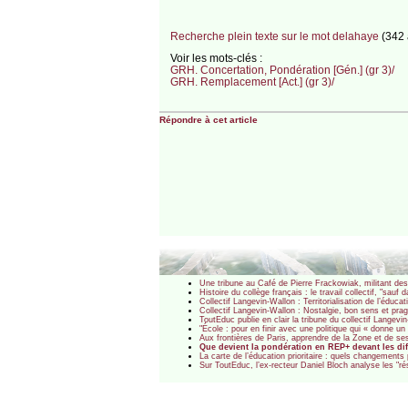
Recherche plein texte sur le mot delahaye
(342 a
Voir les mots-clés :
GRH. Concertation, Pondération [Gén.] (gr 3)/
GRH. Remplacement [Act.] (gr 3)/
Répondre à cet article
Une tribune au Café de Pierre Frackowiak, militant de
Histoire du collège français : le travail collectif, "sa
Collectif Langevin-Wallon : Territorialisation de l’éduca
Collectif Langevin-Wallon : Nostalgie, bon sens et pra
ToutEduc publie en clair la tribune du collectif Langevi
"École : pour en finir avec une politique qui « donne un
Aux frontières de Paris, apprendre de la Zone et de se
Que devient la pondération en REP+ devant les dif
La carte de l’éducation prioritaire : quels changements
Sur ToutEduc, l’ex-recteur Daniel Bloch analyse les "