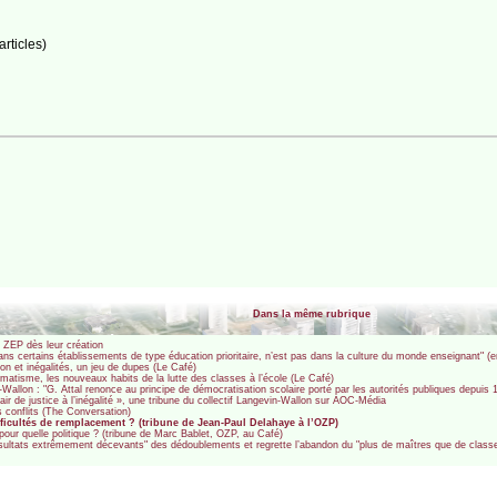
rticles)
Dans la même rubrique
s ZEP dès leur création
uf dans certains établissements de type éducation prioritaire, n’est pas dans la culture du monde enseignant"
tion et inégalités, un jeu de dupes (Le Café)
gmatisme, les nouveaux habits de la lutte des classes à l’école (Le Café)
n-Wallon : "G. Attal renonce au principe de démocratisation scolaire porté par les autorités publiques depuis 
 air de justice à l’inégalité », une tribune du collectif Langevin-Wallon sur AOC-Média
s conflits (The Conversation)
ficultés de remplacement ? (tribune de Jean-Paul Delahaye à l’OZP)
 pour quelle politique ? (tribune de Marc Bablet, OZP, au Café)
résultats extrêmement décevants" des dédoublements et regrette l’abandon du "plus de maîtres que de class