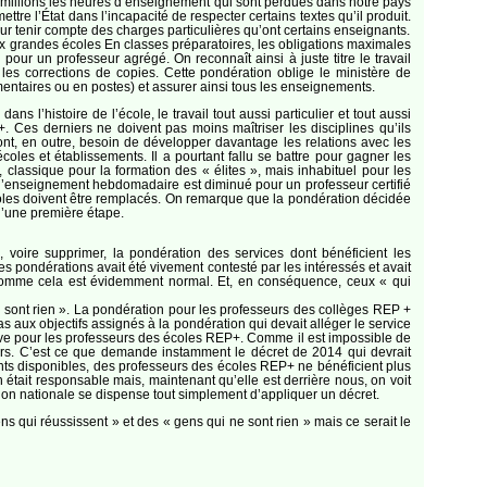
r millions les heures d’enseignement qui sont perdues dans notre pays
e l’État dans l’incapacité de respecter certains textes qu’il produit.
ur tenir compte des charges particulières qu’ont certains enseignants.
x grandes écoles En classes préparatoires, les obligations maximales
our un professeur agrégé. On reconnaît ainsi à juste titre le travail
les corrections de copies. Cette pondération oblige le ministère de
entaires ou en postes) et assurer ainsi tous les enseignements.
s l’histoire de l’école, le travail tout aussi particulier et tout aussi
+. Ces derniers ne doivent pas moins maîtriser les disciplines qu’ils
 ont, en outre, besoin de développer davantage les relations avec les
écoles et établissements. Il a pourtant fallu se battre pour gagner les
, classique pour la formation des « élites », mais inhabituel pour les
ps d’enseignement hebdomadaire est diminué pour un professeur certifié
oles doivent être remplacés. On remarque que la pondération décidée
qu’une première étape.
, voire supprimer, la pondération des services dont bénéficient les
s pondérations avait été vivement contesté par les intéressés et avait
és comme cela est évidemment normal. Et, en conséquence, ceux « qui
 sont rien ». La pondération pour les professeurs des collèges REP +
aux objectifs assignés à la pondération qui devait alléger le service
grave pour les professeurs des écoles REP+. Comme il est impossible de
eurs. C’est ce que demande instamment le décret de 2014 qui devrait
nts disponibles, des professeurs des écoles REP+ ne bénéficient plus
 était responsable mais, maintenant qu’elle est derrière nous, on voit
ation nationale se dispense tout simplement d’appliquer un décret.
 qui réussissent » et des « gens qui ne sont rien » mais ce serait le