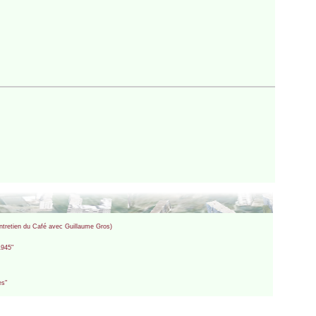
 (entretien du Café avec Guillaume Gros)
1945"
es"