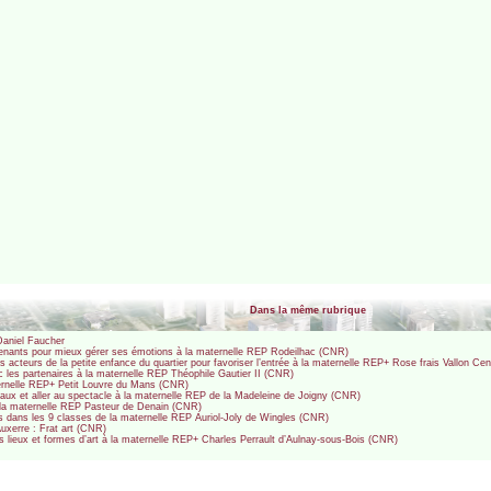
Dans la même rubrique
Daniel Faucher
rvenants pour mieux gérer ses émotions à la maternelle REP Rodeilhac (CNR)
les acteurs de la petite enfance du quartier pour favoriser l’entrée à la maternelle REP+ Rose frais Vallon C
vec les partenaires à la maternelle REP Théophile Gautier II (CNR)
ternelle REP+ Petit Louvre du Mans (CNR)
maux et aller au spectacle à la maternelle REP de la Madeleine de Joigny (CNR)
 - à la maternelle REP Pasteur de Denain (CNR)
es dans les 9 classes de la maternelle REP Auriol-Joly de Wingles (CNR)
Auxerre : Frat art (CNR)
nts lieux et formes d’art à la maternelle REP+ Charles Perrault d’Aulnay-sous-Bois (CNR)