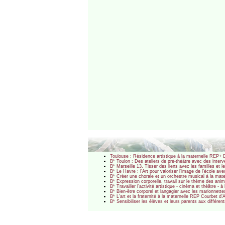
Toulouse : Résidence artistique à la maternelle REP+ 
B* Toulon : Des ateliers de pré-théâtre avec des inte
B* Marseille 13. Tisser des liens avec les familles et 
B* Le Havre : l’Art pour valoriser l’image de l’école a
B* Créer une chorale et un orchestre musical à la ma
B* Expression corporelle, travail sur le thème des ani
B* Travailler l’activité artistique - cinéma et théâtre
B* Bien-être corporel et langagier avec les marionnett
B* L’art et la fraternité à la maternelle REP Courbet d’
B* Sensibiliser les élèves et leurs parents aux différe