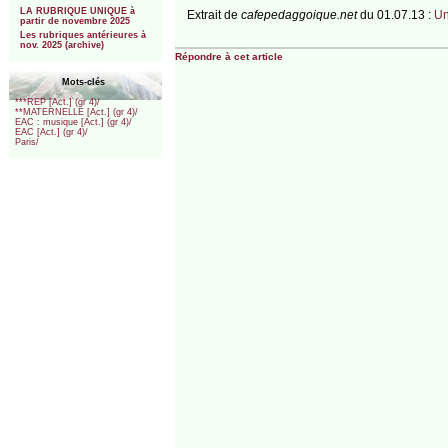
LA RUBRIQUE UNIQUE à
Extrait de
cafepedaggoique.net
du 01.07.13 :
Un
partir de novembre 2025
Les rubriques antérieures à
nov. 2025 (archive)
Répondre à cet article
Mots-clés
***REP [Act.] (gr 4)/
**MATERNELLE [Act.] (gr 4)/
EAC : musique [Act.] (gr 4)/
EAC [Act.] (gr 4)/
Paris/