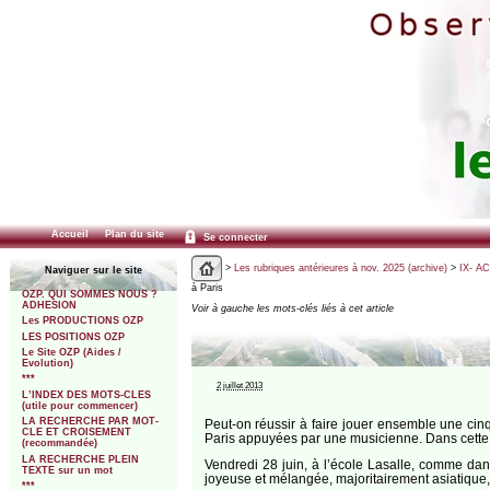
Accueil
Plan du site
Se connecter
>
Les rubriques antérieures à nov. 2025 (archive)
>
IX- A
Naviguer sur le site
à Paris
OZP. QUI SOMMES NOUS ?
ADHESION
Voir à gauche les mots-clés liés à cet article
Les PRODUCTIONS OZP
LES POSITIONS OZP
Le Site OZP (Aides /
Evolution)
***
2 juillet 2013
L’INDEX DES MOTS-CLES
(utile pour commencer)
LA RECHERCHE PAR MOT-
Peut-on réussir à faire jouer ensemble une cin
CLE ET CROISEMENT
Paris appuyées par une musicienne. Dans cette éc
(recommandée)
LA RECHERCHE PLEIN
Vendredi 28 juin, à l’école Lasalle, comme dans
TEXTE sur un mot
joyeuse et mélangée, majoritairement asiatique, 
***