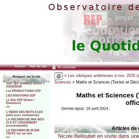
Accueil
Plan du site
Se connecter
>
Les rubriques antérieures à nov. 2025 (
Naviguer sur le site
Sciences
> Maths et Sciences (Textes et Déclar
OZP. QUI SOMMES NOUS ?
ADHESION
Les PRODUCTIONS OZP
Maths et Sciences (
LES POSITIONS OZP
Le Site OZP (Aides /
offi
Evolution)
***
Dernier ajout : 16 avril 2024.
L’INDEX DES MOTS-CLES
(utile pour commencer)
LA RECHERCHE PAR MOT-
CLE ET CROISEMENT
(recommandée)
Articles de 
LA RECHERCHE PLEIN
TEXTE sur un mot
Nicole Belloubet en visite dans u
***