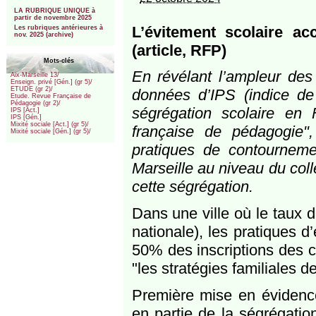
***
LA RUBRIQUE UNIQUE à
partir de novembre 2025
L’évitement scolaire ac
Les rubriques antérieures à
nov. 2025 (archive)
(article, RFP)
Mots-clés
En révélant l’ampleur des 
Aix-Marseille 13/
Enseign. privé [Gén.] (gr 5)/
ETUDE (gr 2)/
données d’IPS (indice de 
Etude. Revue Française de
Pédagogie (gr 2)/
ségrégation scolaire en
IPS [Act.]
IPS [Gén.]
Mixité sociale [Act.] (gr 5)/
française de pédagogie"
Mixité sociale [Gén.] (gr 5)/
pratiques de contournemen
Marseille au niveau du coll
cette ségrégation.
Dans une ville où le taux 
nationale), les pratiques d
50% des inscriptions des c
"les stratégies familiales 
Première mise en évidence
en partie de la ségrégatio