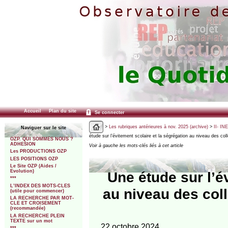
Accueil
Plan du site
Se connecter
>
Les rubriques antérieures à nov. 2025 (archive)
>
II- IN
Naviguer sur le site
étude sur l’évitement scolaire et la ségrégation au niveau des col
OZP. QUI SOMMES NOUS ?
ADHESION
Voir à gauche les mots-clés liés à cet article
Les PRODUCTIONS OZP
LES POSITIONS OZP
Le Site OZP (Aides /
Evolution)
Une étude sur l’é
***
L’INDEX DES MOTS-CLES
au niveau des coll
(utile pour commencer)
LA RECHERCHE PAR MOT-
CLE ET CROISEMENT
(recommandée)
LA RECHERCHE PLEIN
TEXTE sur un mot
22 octobre 2024