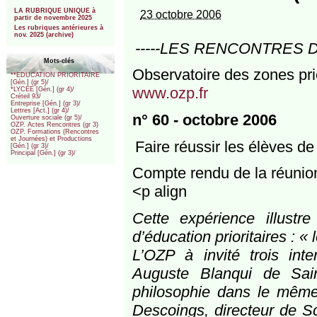
***
LA RUBRIQUE UNIQUE à
23 octobre 2006
partir de novembre 2025
Les rubriques antérieures à
nov. 2025 (archive)
-----LES RENCONTRES DE
Mots-clés
Observatoire des zones prio
**EDUCATION PRIORITAIRE
[Gén.] (gr 5)/
www.ozp.fr
*LYCEE [Gén.] (gr 4)/
Créteil 93/
Entreprise [Gén.] (gr 3)/
Lettres [Act.] (gr 4)/
n° 60 - octobre 2006
Ouverture sociale (gr 5)/
OZP. Actes Rencontres (gr 3)
OZP. Formations (Rencontres
et Journées) et Productions
Faire réussir les élèves d
[Gén.] (gr 3)/
Principal [Gén.] (gr 3)/
Compte rendu de la réunio
<p align
Cette expérience illust
d’éducation prioritaires : «
L’OZP à invité trois int
Auguste Blanqui de Sa
philosophie dans le même
Descoings, directeur de S