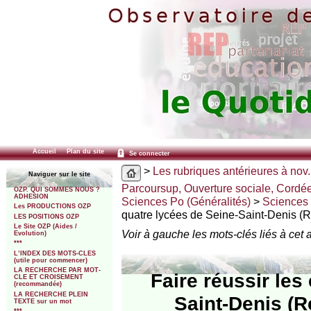
Accueil
Plan du site
Se connecter
>
Les rubriques antérieures à nov.
Naviguer sur le site
Parcoursup, Ouverture sociale, Cordé
OZP. QUI SOMMES NOUS ?
ADHESION
Sciences Po (Généralités)
>
Sciences 
Les PRODUCTIONS OZP
quatre lycées de Seine-Saint-Denis (
LES POSITIONS OZP
Le Site OZP (Aides /
Voir à gauche les mots-clés liés à cet a
Evolution)
***
L’INDEX DES MOTS-CLES
(utile pour commencer)
LA RECHERCHE PAR MOT-
Faire réussir les
CLE ET CROISEMENT
(recommandée)
LA RECHERCHE PLEIN
Saint-Denis (
TEXTE sur un mot