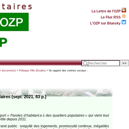
La Lettre de l'OZP
Le Flux RSS
L'OZP sur Bluesky
 de documents)
>
Politique Ville (Etudes)
> 5e rapport des centres sociaux :
ires (sept. 2021, 83 p.)
rt « Paroles d’habitant.e.s des quartiers populaires » qui vient tout
Ville depuis 2011.
rand public : exiguïté des logements, promiscuité continue, inégalités