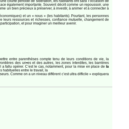
e courte période de sidération, les habitants ont saisi l’occasion de
 place également importante. Souvent décrit comme un repoussoir, une
mme un bien précieux à préserver, à investir, à animer et à connecter à
 économiques) et un « nous » (les habitants). Pourtant, les personnes
tre leurs ressources et richesses, confiance mutuelle, changement de
articipation, et pour imaginer un meilleur avenir.
e mettre entre parenthèses compte tenu de leurs conditions de vie, la
rontières des un•es et des autres, les zones interdites, les barrières
l a fallu opérer. C’est le cas, notamment, pour la mise en place de
la
habituelles entre le travail, la
esseurs. Comme on a un niveau différent c’est ultra difficile » expliquera