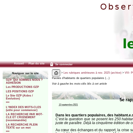
Accueil
Plan du site
Se connecter
>
Les rubriques antérieures à nov. 2025 (archive)
>
VIII- 
Naviguer sur le site
Paroles d’habitants de quartiers populaires (…)
OZP. QUI SOMMES NOUS ?
ADHESION
Voir à gauche les mots-clés liés à cet article
Les PRODUCTIONS OZP
LES POSITIONS OZP
Le Site OZP (Aides /
Evolution)
5e rap
***
13 septembre 2021
L’INDEX DES MOTS-CLES
(utile pour commencer)
LA RECHERCHE PAR MOT-
Dans les quartiers populaires, des habitant.e
CLE ET CROISEMENT
C’est la question que se posent les 250 habitan
(recommandée)
juste de paraître. Déjà la cinquième édition de c
LA RECHERCHE PLEIN
TEXTE sur un mot
Au cœur des échanges et du rapport, la crise san
***