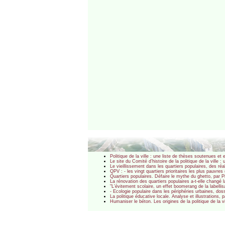
Politique de la ville : une liste de thèses soutenues et 
Le site du Comité d’histoire de la politique de la vill
Le vieillissement dans les quartiers populaires, des réal
QPV : - les vingt quartiers prioritaires les plus pauvres
Quartiers populaires. Défaire le mythe du ghetto, par P
La rénovation des quartiers populaires a-t-elle changé 
"L’évitement scolaire, un effet boomerang de la labellisa
- Ecologie populaire dans les périphéries urbaines, dos
La politique éducative locale. Analyse et illustrations, 
Humaniser le béton. Les origines de la politique de la v