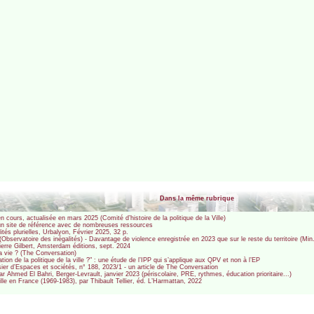
Dans la même rubrique
en cours, actualisée en mars 2025 (Comité d’histoire de la politique de la Ville)
e : un site de référence avec de nombreuses ressources
ités plurielles, Urbalyon, Février 2025, 32 p.
 (Observatoire des inégalités) - Davantage de violence enregistrée en 2023 que sur le reste du territoire (Min. 
ierre Gilbert, Amsterdam éditions, sept. 2024
la vie ? (The Conversation)
tion de la politique de la ville ?" : une étude de l’IPP qui s’applique aux QPV et non à l’EP
sier d’Espaces et sociétés, n° 188, 2023/1 - un article de The Conversation
par Ahmed El Bahri, Berger-Levrault, janvier 2023 (périscolaire, PRE, rythmes, éducation prioritaire...)
ille en France (1969-1983), par Thibault Tellier, éd. L’Harmattan, 2022