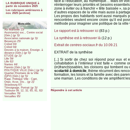
face à l’éducation, au numérique… Mais on voit 
LA RUBRIQUE UNIQUE à
réinterroger leurs priorités et besoins essent
partir de novembre 2025
zone à éviter ou à franchir « tête baissée », sa
Les rubriques antérieures à
d’autres espaces de la ville mais aussi à partage
nov. 2025 (archive)
Les propos des habitants sont aussi marqués par
rencontrées veulent encore croire qu’il est po
méthode pour imaginer une politique de la ville 
Mots-clés
Aix-Marseille 13/
Le rapport est à retrouver ici
(83 p.)
Assistant(e) soc., Centre social
[Gén.] (gr 3)/
La synthèse est à retrouver là
(12 p.)
Association nationale (gr 3)/
Besançon 25/
Créteil 93/
Extrait de
centres-sociaux.fr
du 10.09.21
Créteil 94/
Devoirs à la maison, Enseign. à
EXTRAIT de la synthèse
distance [Gén.] (gr 5)/
ETUDE (gr 2)/
Lille 59/
[...] Si sortir de chez soi répond pour eux et 
Lille 62/
cohabitation à l’intérieur s’est faite « comme 
Nantes 44/
(in)franchissables, les cloisons qui tombent ou
Parents [Gén.] (gr 3)/
scolarité à domicile
, thème récurrent des rencon
POLITIQUE VILLE [Gén.] (gr 5)/
Quartier Prioritaire de la Ville
formation, les loisirs et la famille avec des pare
(QPV) [Gén.] (gr 5)/
une maman. Les conditions de vie amplifient les 
Rapp. Politique Ville : Cget,
Onpv, Acse, Div... (gr 2)/
Strasbourg 67/
Témoignage, Portrait (gr 3)/
Répondre à cet article
Toulouse 09, 12, 32, 65, 81, 82/
Versailles 78/
Versailles 95/