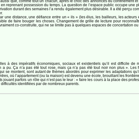
aussi que, comme tout un chacun, après le choc des annonces du confinement et un
iels en reprenant possession du temps. La question de l’espace public occupe une
 privation durant des semaines l’a rendu également plus désirable. Il a été perçu co
r.
 une distance, une défiance entre un « ils » (les élus, les bailleurs, les acteurs
ssible de faire bouger les choses. Changement de grille de lecture pour reconnaî
vraiment co-construite, qui ne se limite pas à quelques espaces de concertation ou p
elles à des impératifs économiques, sociaux et existentiels qu’il est difficile d
on a pu. Ça n’a pas été tout rose, mais ça n’a pas été tout noir non plus ». Les f
 qui se montent, sont autant de thèmes abordés pour exprimer les adaptations qu’i
tres, où l’appartement (ou la maison) est devenu une école, brouillant les frontières 
nts jouant parfois un rôle qui n’est pas le leur : « faire les cours à la place des prof
difficultés identifiées par de nombreux parents.