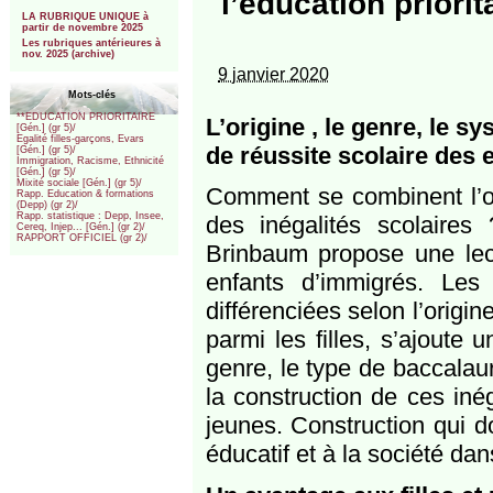
l’éducation priori
***
LA RUBRIQUE UNIQUE à
partir de novembre 2025
Les rubriques antérieures à
nov. 2025 (archive)
9 janvier 2020
Mots-clés
**EDUCATION PRIORITAIRE
L’origine , le genre, le 
[Gén.] (gr 5)/
Egalité filles-garçons, Evars
de réussite scolaire des 
[Gén.] (gr 5)/
Immigration, Racisme, Ethnicité
[Gén.] (gr 5)/
Mixité sociale [Gén.] (gr 5)/
Comment se combinent l’ori
Rapp. Education & formations
(Depp) (gr 2)/
Rapp. statistique : Depp, Insee,
des inégalités scolaire
Cereq, Injep... [Gén.] (gr 2)/
RAPPORT OFFICIEL (gr 2)/
Brinbaum propose une lectu
enfants d’immigrés. Les 
différenciées selon l’origi
parmi les filles, s’ajoute u
genre, le type de baccalau
la construction de ces inég
jeunes. Construction qui d
éducatif et à la société da