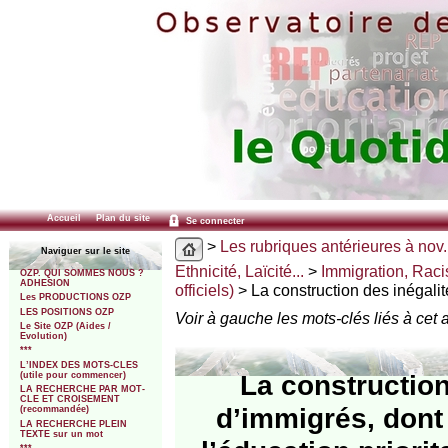
Accueil
Plan du site
Se connecter
>
Les rubriques antérieures à nov.
Naviguer sur le site
Ethnicité, Laïcité...
>
Immigration, Raci
OZP. QUI SOMMES NOUS ?
ADHESION
officiels)
> La construction des inégalit
Les PRODUCTIONS OZP
LES POSITIONS OZP
Voir à gauche les mots-clés liés à cet a
Le Site OZP (Aides /
Evolution)
***
L’INDEX DES MOTS-CLES
La construction
(utile pour commencer)
LA RECHERCHE PAR MOT-
CLE ET CROISEMENT
d’immigrés, dont
(recommandée)
LA RECHERCHE PLEIN
TEXTE sur un mot