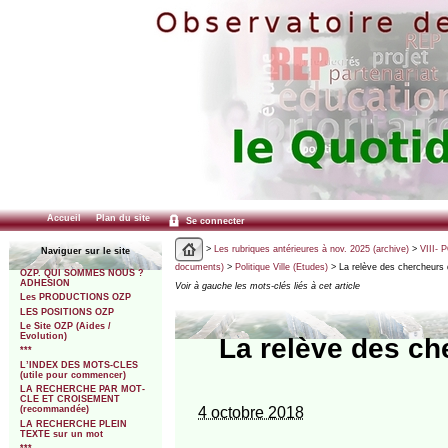
Accueil
Plan du site
Se connecter
>
Les rubriques antérieures à nov. 2025 (archive)
>
VIII- 
Naviguer sur le site
documents)
>
Politique Ville (Etudes)
> La relève des chercheurs de
OZP. QUI SOMMES NOUS ?
ADHESION
Voir à gauche les mots-clés liés à cet article
Les PRODUCTIONS OZP
LES POSITIONS OZP
Le Site OZP (Aides /
Evolution)
La relève des che
***
L’INDEX DES MOTS-CLES
(utile pour commencer)
LA RECHERCHE PAR MOT-
CLE ET CROISEMENT
4 octobre 2018
(recommandée)
LA RECHERCHE PLEIN
TEXTE sur un mot