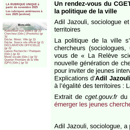
***
Un rendez-vous du CGET 
LA RUBRIQUE UNIQUE à
partir de novembre 2025
la politique de la ville
Les rubriques antérieures à
nov. 2025 (archive)
Adil Jazouli, sociologue e
Mots-clés
territoires
Audiovisuel tous publics (gr 2)/
Chercheur [Gén.] (Positions) (gr
3)/
La politique de la ville 
Déclar. Minist. Ville (gr 2)/
Déclar. Source site officiel (gr 2)
DÉCLARATION OFFICIELLE
chercheurs (sociologues, 
(gr 2)/
Liaison Recherche / Pratiques
vous de « La Relève scie
[Gén.] (gr 4)/
Mixité sociale [Gén.] (gr 5)/
Quartier Prioritaire de la Ville
nouvelle génération de che
(QPV) [Gén.] (gr 5)/
pour inviter de jeunes inte
Explications d’
Adil Jazoul
à l’égalité des territoires 
Extrait de
cget.gouv.fr
du 
émerger les jeunes chercheu
Adil Jazouli, sociologue, a