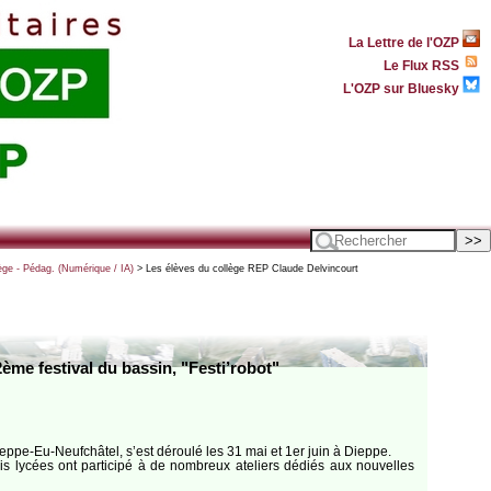
La Lettre de l'OZP
Le Flux RSS
L'OZP sur Bluesky
ège - Pédag. (Numérique / IA)
> Les élèves du collège REP Claude Delvincourt
ème festival du bassin, "Festi’robot"
ieppe-Eu-Neufchâtel, s’est déroulé les 31 mai et 1er juin à Dieppe.
is lycées ont participé à de nombreux ateliers dédiés aux nouvelles