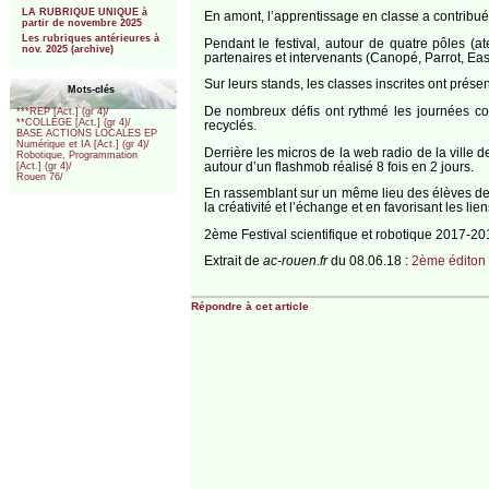
LA RUBRIQUE UNIQUE à
En amont, l’apprentissage en classe a contribué 
partir de novembre 2025
Les rubriques antérieures à
Pendant le festival, autour de quatre pôles (ate
nov. 2025 (archive)
partenaires et intervenants (Canopé, Parrot, Ea
Sur leurs stands, les classes inscrites ont prés
Mots-clés
De nombreux défis ont rythmé les journées com
***REP [Act.] (gr 4)/
**COLLEGE [Act.] (gr 4)/
recyclés.
BASE ACTIONS LOCALES EP
Numérique et IA [Act.] (gr 4)/
Derrière les micros de la web radio de la ville 
Robotique, Programmation
autour d’un flashmob réalisé 8 fois en 2 jours.
[Act.] (gr 4)/
Rouen 76/
En rassemblant sur un même lieu des élèves de 
la créativité et l’échange et en favorisant les 
2ème Festival scientifique et robotique 2017-20
Extrait de
ac-rouen.fr
du 08.06.18 :
2ème éditon 
Répondre à cet article