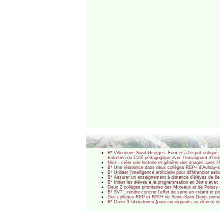
B* Villeneuve-Saint-Georges. Former à l’esprit critiq
Entretien du Café pédagogique avec l’enseignant d’hist
Nice : créer une histoire et générer des images avec 
B* Une résidence dans deux collèges REP+ d’Aulnay-sou
B* Utiliser l’intelligence artificielle pour différencier
B* Assurer un enseignement à distance d’élèves de 6e
B* Initier les élèves à la programmation en 3ème ave
Deux 2 collèges prioritaires des Mureaux et de Poissy (
B* SVT : rendre concret l’effet de serre en créant et
Des collèges REP et REP+ de Seine-Saint-Denis prim
B* Créer 3 laboratoires (pour enseignants ou élèves)