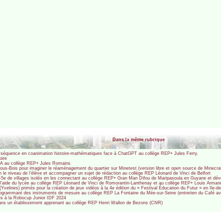
Dans la même rubrique
ue, séquence en coanimation histoire-mathématiques face à ChatGPT au collège REP+ Jules Ferry.
oire
l’IA au collège REP+ Jules Romains
s-Bois pour imaginer le réaménagement du quartier sur Minetest (version libre et open source de Minecraf
 selon le niveau de l’élève et accompagner un sujet de rédaction au collège REP Léonard de Vinci de Belfort
-5e de villages isolés en les connectant au collège REP+ Gran Man Difou de Maripasoula en Guyane et dé
c l’aide du lycée au collège REP Léonard de Vinci de Romorantin-Lanthenay et au collège REP+ Louis Arm
Yvelines) primés pour la création de jeux vidéos à la 4e édition du « Festival Éducation du Futur » en Ile-d
 programmant des instruments de mesure au collège REP La Fontaine du Mée-sur-Seine (entretien du Café av
és à la Robocup Junior IDF 2024
 dans un établissement apprenant au collège REP Henri Wallon de Bezons (CNR)