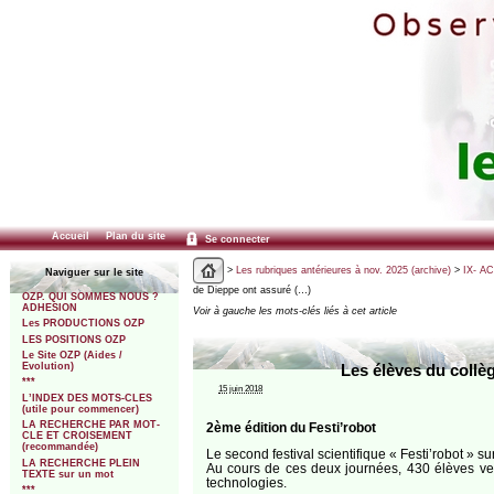
Accueil
Plan du site
Se connecter
>
Les rubriques antérieures à nov. 2025 (archive)
>
IX- A
Naviguer sur le site
de Dieppe ont assuré (…)
OZP. QUI SOMMES NOUS ?
ADHESION
Voir à gauche les mots-clés liés à cet article
Les PRODUCTIONS OZP
LES POSITIONS OZP
Le Site OZP (Aides /
Evolution)
Les élèves du collè
***
15 juin 2018
L’INDEX DES MOTS-CLES
(utile pour commencer)
LA RECHERCHE PAR MOT-
2ème édition du Festi’robot
CLE ET CROISEMENT
(recommandée)
Le second festival scientifique « Festi’robot » s
LA RECHERCHE PLEIN
Au cours de ces deux journées, 430 élèves venu
TEXTE sur un mot
technologies.
***