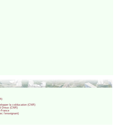
t)
velopper la coéducation (CNR)
and Dreux (CNR)
e-France
ec l’enseignant)