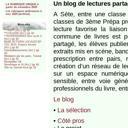
***
Un blog de lectures par
LA RUBRIQUE UNIQUE à
partir de novembre 2025
Les rubriques antérieures à
A Sète, entre une class
nov. 2025 (archive)
classes de 3ème Prépa pro
Mots-clés
lecture favorise la liaiso
***REP+ [Act.] (gr 4)/
**COLLEGE [Act.] (gr 4)/
commune de livres est p
**INTERDEGRES hors cycle 3
[Act.] (gr 4)/
partagé, les élèves publie
BASE ACTIONS LOCALES EP
CDI, BCD, Espace lecture
[Act.] (gr 4)/
extraits mis en scène, ba
Interétablissements [Act.] (gr
4)/
Médiation par les pairs, Tutorat
prescription entre pairs,
[Act.] (gr 3)/
Montpellier 34/
création d’un réseau de le
Numérique et IA [Act.] (gr 4)/
Site ou Journal local (gr 2)/
sur un espace numériqu
sensible, entre voie géné
professionnels du livre, en
Le blog
•
La sélection
•
Côté pros