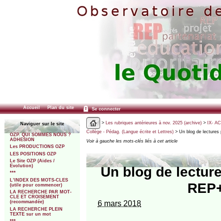
Accueil
Plan du site
Se connecter
>
Les rubriques antérieures à nov. 2025 (archive)
>
IX- A
Naviguer sur le site
Collège - Pédag. (Langue écrite et Lettres)
> Un blog de lectures
OZP. QUI SOMMES NOUS ?
ADHESION
Voir à gauche les mots-clés liés à cet article
Les PRODUCTIONS OZP
LES POSITIONS OZP
Le Site OZP (Aides /
Evolution)
Un blog de lectur
***
L’INDEX DES MOTS-CLES
REP+
(utile pour commencer)
LA RECHERCHE PAR MOT-
CLE ET CROISEMENT
6 mars 2018
(recommandée)
LA RECHERCHE PLEIN
TEXTE sur un mot