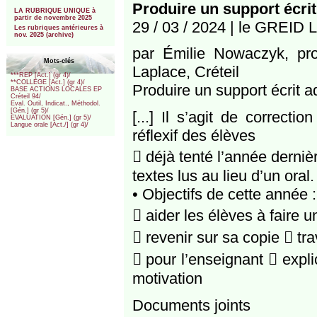
***
Produire un support écrit 
LA RUBRIQUE UNIQUE à
partir de novembre 2025
29 / 03 / 2024 | le GREID L
Les rubriques antérieures à
nov. 2025 (archive)
par Émilie Nowaczyk, pr
Mots-clés
Laplace, Créteil
***REP [Act.] (gr 4)/
**COLLEGE [Act.] (gr 4)/
Produire un support écrit ad
BASE ACTIONS LOCALES EP
Créteil 94/
Eval. Outil, Indicat., Méthodol.
[Gén.] (gr 5)/
[...] Il s’agit de correct
EVALUATION [Gén.] (gr 5)/
Langue orale [Act./] (gr 4)/
réflexif des élèves
 déjà tenté l’année derniè
textes lus au lieu d’un oral.
• Objectifs de cette année :
 aider les élèves à faire u
 revenir sur sa copie  tra
 pour l’enseignant  expl
motivation
Documents joints