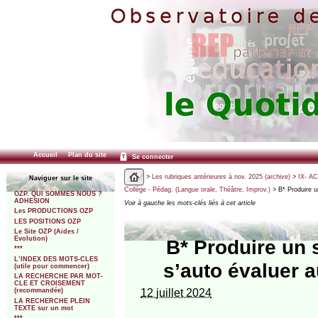
Accueil
Plan du site
Se connecter
>
Les rubriques antérieures à nov. 2025 (archive)
>
IX- A
Naviguer sur le site
Collège - Pédag. (Langue orale, Théâtre, Improv.)
> B* Produire un
OZP. QUI SOMMES NOUS ?
ADHESION
Voir à gauche les mots-clés liés à cet article
Les PRODUCTIONS OZP
LES POSITIONS OZP
Le Site OZP (Aides /
Evolution)
B* Produire un s
***
L’INDEX DES MOTS-CLES
s’auto évaluer 
(utile pour commencer)
LA RECHERCHE PAR MOT-
CLE ET CROISEMENT
12 juillet 2024
(recommandée)
LA RECHERCHE PLEIN
TEXTE sur un mot