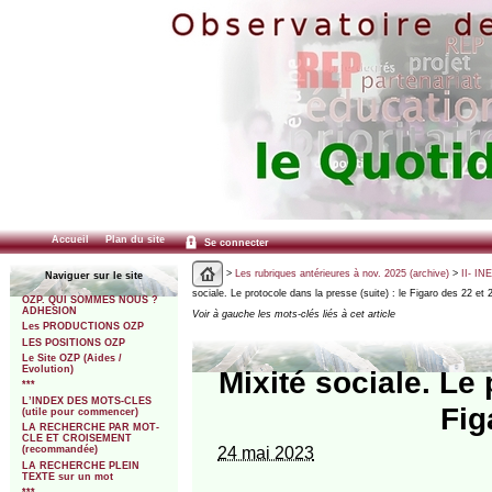
Accueil
Plan du site
Se connecter
>
Les rubriques antérieures à nov. 2025 (archive)
>
II- IN
Naviguer sur le site
sociale. Le protocole dans la presse (suite) : le Figaro des 22 et 
OZP. QUI SOMMES NOUS ?
ADHESION
Voir à gauche les mots-clés liés à cet article
Les PRODUCTIONS OZP
LES POSITIONS OZP
Le Site OZP (Aides /
Evolution)
Mixité sociale. Le 
***
L’INDEX DES MOTS-CLES
Fig
(utile pour commencer)
LA RECHERCHE PAR MOT-
CLE ET CROISEMENT
24 mai 2023
(recommandée)
LA RECHERCHE PLEIN
TEXTE sur un mot