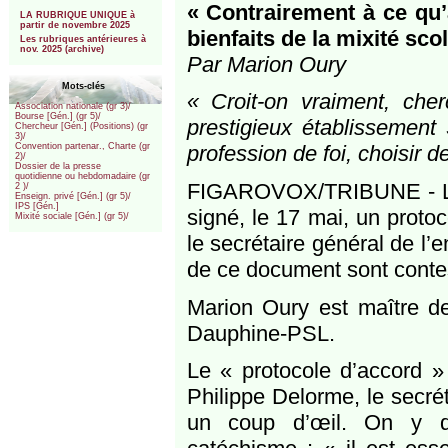
***
« Contrairement à ce qu’
LA RUBRIQUE UNIQUE à
partir de novembre 2025
bienfaits de la mixité scol
Les rubriques antérieures à
nov. 2025 (archive)
Par Marion Oury
Mots-clés
« Croit-on vraiment, cher
Association nationale (gr 3)/
Bourse [Gén.] (gr 5)/
prestigieux établissement 
Chercheur [Gén.] (Positions) (gr
3)/
profession de foi, choisir d
Convention partenar., Charte (gr
2)/
Dossier de la presse
quotidienne ou hebdomadaire (gr
FIGAROVOX/TRIBUNE - Le m
2 )/
Enseign. privé [Gén.] (gr 5)/
IPS [Gén.]
signé, le 17 mai, un protoc
Mixité sociale [Gén.] (gr 5)/
le secrétaire général de l
de ce document sont contes
Marion Oury est maître d
Dauphine-PSL.
Le « protocole d’accord »
Philippe Delorme, le secré
un coup d’œil. On y d