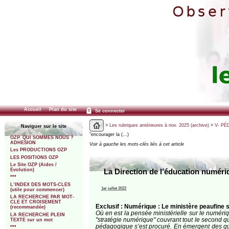
Accueil
Plan du site
Se connecter
>
Les rubriques antérieures à nov. 2025 (archive)
>
V- PÉ
Naviguer sur le site
"encourager la (…)
OZP. QUI SOMMES NOUS ?
ADHESION
Voir à gauche les mots-clés liés à cet article
Les PRODUCTIONS OZP
LES POSITIONS OZP
Le Site OZP (Aides /
Evolution)
La Direction de l’éducation numéri
***
L’INDEX DES MOTS-CLES
1er juillet 2022
(utile pour commencer)
LA RECHERCHE PAR MOT-
CLE ET CROISEMENT
Exclusif : Numérique : Le ministère peaufine sa
(recommandée)
Où en est la pensée ministérielle sur le numéri
LA RECHERCHE PLEIN
"stratégie numérique" couvrant tout le second q
TEXTE sur un mot
pédagogique s’est procuré. En émergent des ques
***