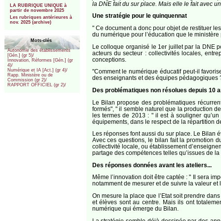
la DNE fait du sur place. Mais elle le fait avec 
LA RUBRIQUE UNIQUE à
partir de novembre 2025
Une stratégie pour le quinquennat
Les rubriques antérieures à
nov. 2025 (archive)
" Ce document a donc pour objet de restituer les 
du numérique pour l’éducation que le ministère p
Mots-clés
Le colloque organisé le 1er juillet par la DNE p
Autonomie des établissements
acteurs du secteur : collectivités locales, entre
[Gén.] (gr 5)/
conceptions.
Innovation, Réformes [Gén.] (gr
4)/
Numérique et IA [Act.] (gr 4)/
"Comment le numérique éducatif peut-il favorise
Rapp. Ministère ou de
des enseignants et des équipes pédagogiques ?
Commission (gr 2)/
RAPPORT OFFICIEL (gr 2)/
Des problématiques non résolues depuis 10 an
Le Bilan propose des problématiques récurrentes
formés", " il semble naturel que la production
les termes de 2013 : " il est à souligner qu’un
équipements, dans le respect de la répartition d
Les réponses font aussi du sur place. Le Bilan évo
Avec ces questions, le bilan fait la promotion d
collectivité locale, ou établissement d’enseignem
partage des compétences telles qu’issues de la l
Des réponses données avant les ateliers...
Même l’innovation doit être captée : " Il sera im
notamment de mesurer et de suivre la valeur et l
On mesure la place que l’Etat soit prendre dans
et élèves sont au centre. Mais ils ont totaleme
numérique qui émerge du Bilan.
La stratégie semble déjà dessinée par des anné