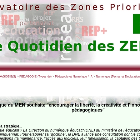
DAGOGIE(S)
>
PEDAGOGIE (Types de)
>
Pédagogie et Numérique / IA
>
Numérique (Textes et Déclarations 
que du MEN souhaite "encourager la liberté, la créativité et l’i
pédagogiques"
 stratégie...
que éducatif ? La Direction du numérique éducatif (DNE) du ministère de l’éducatio
uinquennat. Pour élaborer sa "doctrine", la DNE a lancé une consultation dont le c
tions (la maintenance, l’accès aux logiciels, leur labellisation, la captation des