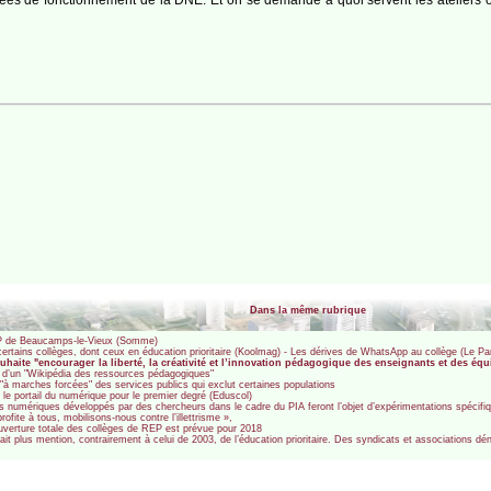
Dans la même rubrique
EP de Beaucamps-le-Vieux (Somme)
certains collèges, dont ceux en éducation prioritaire (Koolmag) - Les dérives de WhatsApp au collège (Le Par
haite "encourager la liberté, la créativité et l’innovation pédagogique des enseignants et des é
t d’un "Wikipédia des ressources pédagogiques"
 "à marches forcées" des services publics qui exclut certaines populations
 le portail du numérique pour le premier degré (Eduscol)
s numériques développés par des chercheurs dans le cadre du PIA feront l’objet d’expérimentations spécifiq
ofite à tous, mobilisons-nous contre l’illettrisme »,
couverture totale des collèges de REP est prévue pour 2018
it plus mention, contrairement à celui de 2003, de l’éducation prioritaire. Des syndicats et associations dé