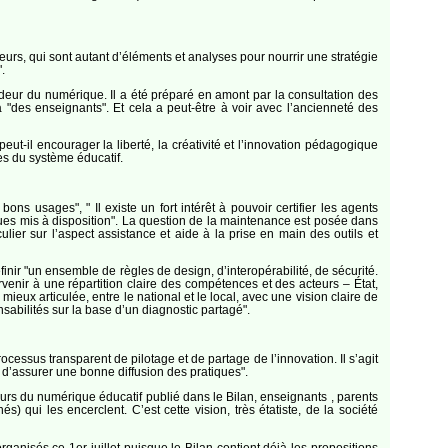
teurs, qui sont autant d’éléments et analyses pour nourrir une stratégie
.
sadeur du numérique. Il a été préparé en amont par la consultation des
nt à "des enseignants". Et cela a peut-être à voir avec l’ancienneté des
t-il encourager la liberté, la créativité et l’innovation pédagogique
s du système éducatif.
s usages", " Il existe un fort intérêt à pouvoir certifier les agents
es mis à disposition". La question de la maintenance est posée dans
lier sur l’aspect assistance et aide à la prise en main des outils et
éfinir "un ensemble de règles de design, d’interopérabilité, de sécurité.
rvenir à une répartition claire des compétences et des acteurs – État,
eux articulée, entre le national et le local, avec une vision claire de
sabilités sur la base d’un diagnostic partagé".
ocessus transparent de pilotage et de partage de l’innovation. Il s’agit
t d’assurer une bonne diffusion des pratiques".
urs du numérique éducatif publié dans le Bilan, enseignants , parents
) qui les encerclent. C’est cette vision, très étatiste, de la société
nisés ce 1er juillet puisque le Bilan contient déjà les propositions