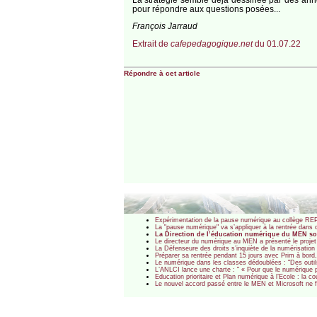
pour répondre aux questions posées...
François Jarraud
Extrait de
cafepedagogique.net
du 01.07.22
Répondre à cet article
Expérimentation de la pause numérique au collège R
La "pause numérique" va s’appliquer à la rentrée dans 
La Direction de l’éducation numérique du MEN sou
Le directeur du numérique au MEN a présenté le proje
La Défenseure des droits s’inquiète de la numérisation
Préparer sa rentrée pendant 15 jours avec Prim à bord,
Le numérique dans les classes dédoublées : "Des outil
L’ANLCI lance une charte : " « Pour que le numérique pr
Education prioritaire et Plan numérique à l’Ecole : la 
Le nouvel accord passé entre le MEN et Microsoft ne fa