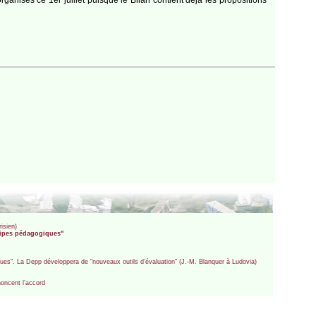
isien)
quipes pédagogiques"
ues". La Depp développera de "nouveaux outils d’évaluation" (J.-M. Blanquer à Ludovia)
noncent l’accord