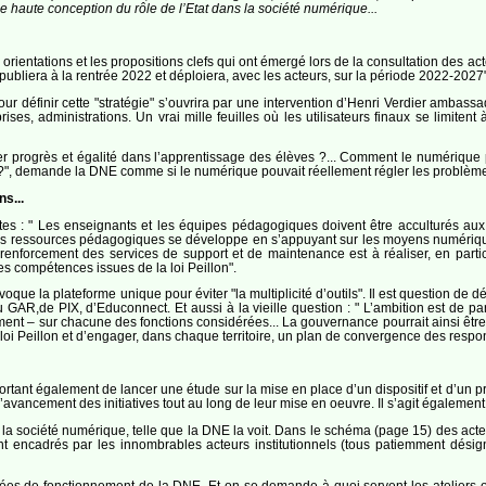
une haute conception du rôle de l’Etat dans la société numérique...
orientations et les propositions clefs qui ont émergé lors de la consultation des ac
ubliera à la rentrée 2022 et déploiera, avec les acteurs, sur la période 2022-2027"
our définir cette "stratégie" s’ouvrira par une intervention d’Henri Verdier ambas
prises, administrations. Un vrai mille feuilles où les utilisateurs finaux se limite
r progrès et égalité dans l’apprentissage des élèves ?... Comment le numérique peu
", demande la DNE comme si le numérique pouvait réellement régler les problème
s...
 : " Les enseignants et les équipes pédagogiques doivent être acculturés aux bon
 des ressources pédagogiques se développe en s’appuyant sur les moyens numériqu
 renforcement des services de support et de maintenance est à réaliser, en particu
es compétences issues de la loi Peillon".
que la plateforme unique pour éviter "la multiplicité d’outils". Il est question de d
u GAR,de PIX, d’Educonnect. Et aussi à la vieille question : " L’ambition est de pa
ent – sur chacune des fonctions considérées... La gouvernance pourrait ainsi être mi
oi Peillon et d’engager, dans chaque territoire, un plan de convergence des respon
portant également de lancer une étude sur la mise en place d’un dispositif et d’un pr
’avancement des initiatives tout au long de leur mise en oeuvre. Il s’agit égalemen
 la société numérique, telle que la DNE la voit. Dans le schéma (page 15) des acte
nt encadrés par les innombrables acteurs institutionnels (tous patiemment désignés
es de fonctionnement de la DNE. Et on se demande à quoi servent les ateliers orga