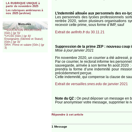
LA RUBRIQUE UNIQUE à
partir de novembre 2025
Les rubriques antérieures à
L’indemnité allouée aux personnels des ex-ly
nov. 2025 (archive)
Les personnels des lycées professionnels sorti
rentrée 2020, selon plusieurs organisations s
Mots-clés
recevoir cette prime, sous forme d’IMP, sauf
**EDUCATION PRIORITAIRE
Extrait de
aefinfo.fr
du 30.11.21
[Gén.] (gr 5)/
*LYCEE [Gén.] (gr 4)/
Enseignants (Identité et Statut)
[Gén.] (gr 3)/
GRH. Prime et salaire [Gén.] (gr
Suppression de la prime ZEP : nouveau coup inac
3)
Mise à jour janvier 2021
Fin novembre 2020, un courrier a été adressé, pa
Par ce courrier, le rectorat informe les personn
sauvegarde, arrivée à son terme fin août 2020 :
prendra la forme d’une indemnité pour mission
précédemment perçue.
Cette indemnité, qui compense la clause de sau
Extrait de
versailles.snes.edu
de janvier 2021
Note du QZ :
On peut déposer un message en bas
Pour anonymiser votre message, supprimer le no
Répondre à cet article
1 Message