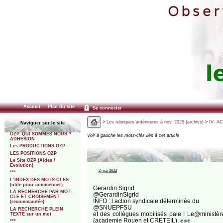
Accueil
Plan du site
Se connecter
>
Les rubriques antérieures à nov. 2025 (archive)
>
IV- A
Naviguer sur le site
OZP. QUI SOMMES NOUS ?
Voir à gauche les mots-clés liés à cet article
ADHESION
Les PRODUCTIONS OZP
LES POSITIONS OZP
Le Site OZP (Aides /
Evolution)
2 mai 2022
***
L’INDEX DES MOTS-CLES
(utile pour commencer)
Gerardin Sigrid
LA RECHERCHE PAR MOT-
@GerardinSigrid
CLE ET CROISEMENT
INFO : l action syndicale déterminée du
(recommandée)
@SNUEPFSU
LA RECHERCHE PLEIN
et des collègues mobilisés paie ! Le@ministè
TEXTE sur un mot
(academie Rouen et CRETEIL). ✊✊✊
***