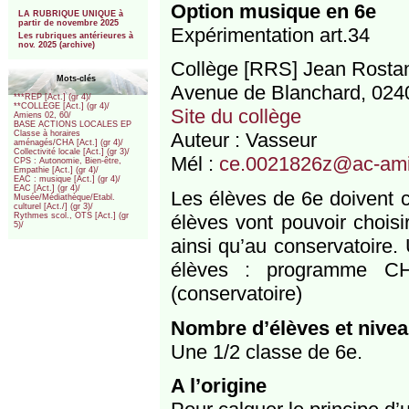
***
Option musique en 6e
LA RUBRIQUE UNIQUE à
partir de novembre 2025
Expérimentation art.34
Les rubriques antérieures à
nov. 2025 (archive)
Collège [RRS] Jean Rosta
Mots-clés
Avenue de Blanchard, 024
***REP [Act.] (gr 4)/
**COLLEGE [Act.] (gr 4)/
Site du collège
Amiens 02, 60/
BASE ACTIONS LOCALES EP
Auteur : Vasseur
Classe à horaires
aménagés/CHA [Act.] (gr 4)/
Collectivité locale [Act.] (gr 3)/
Mél :
ce.0021826z@ac-ami
CPS : Autonomie, Bien-être,
Empathie [Act.] (gr 4)/
EAC : musique [Act.] (gr 4)/
EAC [Act.] (gr 4)/
Les élèves de 6e doivent c
Musée/Médiathèque/Etabl.
culturel [Act./] (gr 3)/
élèves vont pouvoir choisir
Rythmes scol., OTS [Act.] (gr
5)/
ainsi qu’au conservatoire
élèves : programme CH
(conservatoire)
Nombre d’élèves et nive
Une 1/2 classe de 6e.
A l’origine