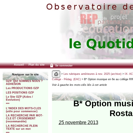
Accueil
Plan du site
Se connecter
>
Les rubriques antérieures à nov. 2025 (archive)
>
IX- A
Naviguer sur le site
Collège - Pédag. (EAC)
> B* Option musique en 6e au collège R
OZP. QUI SOMMES NOUS ?
ADHESION
Voir à gauche les mots-clés liés à cet article
Les PRODUCTIONS OZP
LES POSITIONS OZP
Le Site OZP (Aides /
Evolution)
B* Option mus
***
L’INDEX DES MOTS-CLES
Rosta
(utile pour commencer)
LA RECHERCHE PAR MOT-
CLE ET CROISEMENT
25 novembre 2013
(recommandée)
LA RECHERCHE PLEIN
TEXTE sur un mot