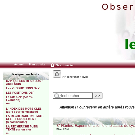
Accueil
Plan du site
Se connecter
Naviguer sur le site
> Rechercher > dvdp
OZP. QUI SOMMES NOUS ?
ADHESION
Les PRODUCTIONS OZP
LES POSITIONS OZP
Le Site OZP (Aides /
Evolution)
***
Attention ! Pour revenir en arrière après l'ouve
L’INDEX DES MOTS-CLES
(utile pour commencer)
LA RECHERCHE PAR MOT-
CLE ET CROISEMENT
(recommandée)
B* Nantes. Expérimentation d’une classe de cy
LA RECHERCHE PLEIN
28 avril 2026
TEXTE sur un mot
***