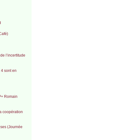
d
Café)
e l’incertitude
 4 sont en
EP+ Romain
la coopération
oses (Journée