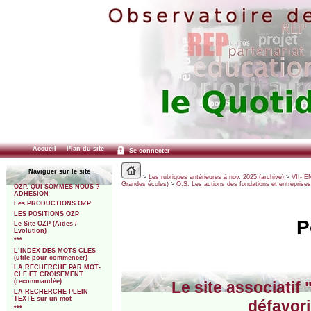
Accueil
Plan du site
Se connecter
Naviguer sur le site
>
Les rubriques antérieures à nov. 2025 (archive)
>
VII- E
Grandes écoles)
>
O.S. Les actions des fondations et entreprises
OZP. QUI SOMMES NOUS ?
ADHESION
Les PRODUCTIONS OZP
LES POSITIONS OZP
P
Le Site OZP (Aides /
Evolution)
***
L’INDEX DES MOTS-CLES
(utile pour commencer)
LA RECHERCHE PAR MOT-
CLE ET CROISEMENT
(recommandée)
Le site associatif 
LA RECHERCHE PLEIN
TEXTE sur un mot
défavori
***