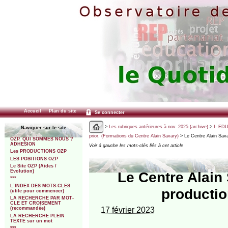
Accueil
Plan du site
Se connecter
>
Les rubriques antérieures à nov. 2025 (archive)
>
I- ED
Naviguer sur le site
prior. (Formations du Centre Alain Savary)
> Le Centre Alain Sava
OZP. QUI SOMMES NOUS ?
ADHESION
Voir à gauche les mots-clés liés à cet article
Les PRODUCTIONS OZP
LES POSITIONS OZP
Le Site OZP (Aides /
Evolution)
Le Centre Alain
***
L’INDEX DES MOTS-CLES
productio
(utile pour commencer)
LA RECHERCHE PAR MOT-
CLE ET CROISEMENT
17 février 2023
(recommandée)
LA RECHERCHE PLEIN
TEXTE sur un mot