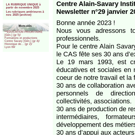
***
Centre Alain-Savary Insti
LA RUBRIQUE UNIQUE à
partir de novembre 2025
Newsletter n°29 janvier 2
Les rubriques antérieures à
nov. 2025 (archive)
Bonne année 2023 !
Mots-clés
Nous vous adressons to
**EDUCATION PRIORITAIRE
[Gén.] (gr 5)/
professionnels.
Formations et productions
Centre Savary [Gén.] (gr 4)/
Pour le centre Alain Savar
Historique de... (gr 2)/
Lyon 69/
le CAS fête ses 30 ans d’e
Le 19 mars 1993, est cr
éducatives et sociales en m
coeur de notre travail et la
30 ans de collaboration ave
personnels de directio
collectivités, associations.
30 ans de production de re
intermédiaires, formate
développement des métier
30 ans d’appui aux acteur