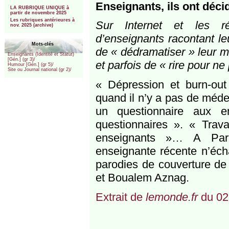
***
Enseignants, ils ont décid
LA RUBRIQUE UNIQUE à
partir de novembre 2025
Les rubriques antérieures à
Sur Internet et les r
nov. 2025 (archive)
d’enseignants racontant le
Mots-clés
de « dédramatiser » leur mét
Enseignants (Identité et Statut)
[Gén.] (gr 3)/
et parfois de « rire pour ne
Humour [Gén.] (gr 5)/
Site ou Journal national (gr 2)/
« Dépression et burn-ou
quand il n’y a pas de médec
un questionnaire aux e
questionnaires ». « Trava
enseignants »… A Pare
enseignante récente n’éch
parodies de couverture de
et Boualem Aznag.
Extrait de
lemonde.fr
du 02