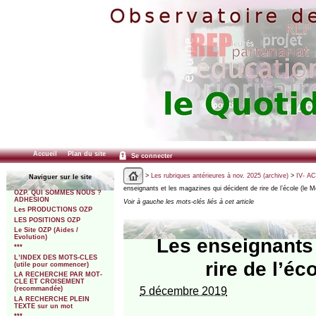
Accueil
Plan du site
Se connecter
>
Les rubriques antérieures à nov. 2025 (archive)
>
IV- A
Naviguer sur le site
enseignants et les magazines qui décident de rire de l’école (le 
OZP. QUI SOMMES NOUS ?
ADHESION
Voir à gauche les mots-clés liés à cet article
Les PRODUCTIONS OZP
LES POSITIONS OZP
Le Site OZP (Aides /
Evolution)
Les enseignants 
***
L’INDEX DES MOTS-CLES
rire de l’éc
(utile pour commencer)
LA RECHERCHE PAR MOT-
CLE ET CROISEMENT
5 décembre 2019
(recommandée)
LA RECHERCHE PLEIN
TEXTE sur un mot