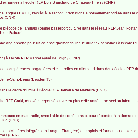
t d’échanges à l’école REP Bois Blanchard de Château-Thierry (CNR)
n de langues EMILE, l’accès à la section internationale nouvellement créée dans le 
nes (CNR)
sage précoce de l’anglais comme passeport culturel dans le réseau REP Jean Rostan
 de Poitiers)
ienne anglophone pour un co-enseignement bilingue durant 2 semaines à l’école 
and) à l’école REP Marcel Aymé de Joigny (CNR)
des compétences langagières et culturelles en allemand dans deux écoles REP 
Seine-Saint-Denis (Desden 93)
dans le cadre d’Emile à l’école REP Joinville de Nanterre (CNR)
aire REP Gorki, rénové et repensé, ouvre en plus cette année une section internati
 commencé en maternelle, avec l’aide de comédiens et pour répondre à la demande 
s 18e (CNR)
t des Matières Intégrées en Langue Etrangère) en anglais et former tous les ense
royes (CNR)