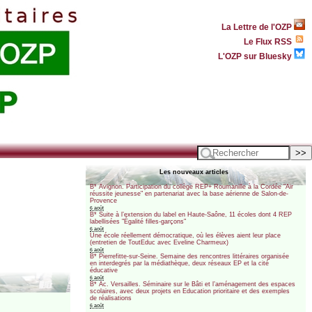
La Lettre de l'OZP
Le Flux RSS
L'OZP sur Bluesky
Les nouveaux articles
B* Avignon. Participation du collège REP+ Roumanille à la Cordée "Air
réussite jeunesse" en partenariat avec la base aérienne de Salon-de-
Provence
6 août
B* Suite à l’extension du label en Haute-Saône, 11 écoles dont 4 REP
labellisées "Égalité filles-garçons"
6 août
Une école réellement démocratique, où les élèves aient leur place
(entretien de ToutEduc avec Eveline Charmeux)
6 août
B* Pierrefitte-sur-Seine. Semaine des rencontres littéraires organisée
en interdegrés par la médiathèque, deux réseaux EP et la cité
éducative
6 août
B* Ac. Versailles. Séminaire sur le Bâti et l’aménagement des espaces
scolaires, avec deux projets en Education prioritaire et des exemples
de réalisations
6 août