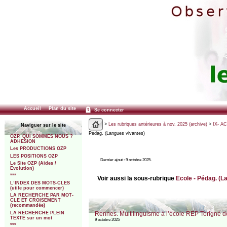
Accueil
Plan du site
Se connecter
>
Les rubriques antérieures à nov. 2025 (archive)
>
IX- A
Naviguer sur le site
Pédag. (Langues vivantes)
OZP. QUI SOMMES NOUS ?
ADHESION
Les PRODUCTIONS OZP
LES POSITIONS OZP
Dernier ajout : 9 octobre 2025.
Le Site OZP (Aides /
Evolution)
***
Voir aussi la sous-rubrique
Ecole - Pédag. (L
L’INDEX DES MOTS-CLES
(utile pour commencer)
LA RECHERCHE PAR MOT-
CLE ET CROISEMENT
(recommandée)
Rennes. Multilinguisme à l’école REP Torigné de
LA RECHERCHE PLEIN
TEXTE sur un mot
9 octobre 2025
***