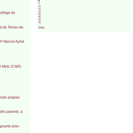
0
5
10
15
20
collège de
25
30
35
40
…
d de Terres-de-
35085
REP Marcel Aymé
de Metz (CNR)
onale anglais
des parents, à
ignants avec