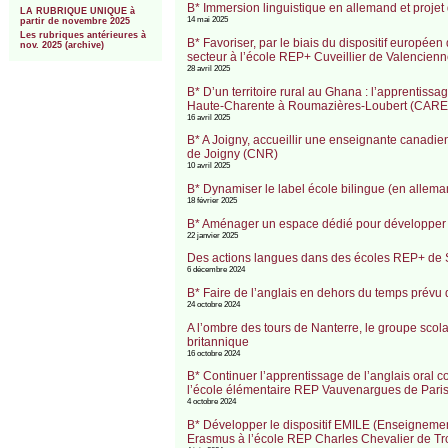
B* Immersion linguistique en allemand et proje
LA RUBRIQUE UNIQUE à
14 mai 2025
partir de novembre 2025
Les rubriques antérieures à
B* Favoriser, par le biais du dispositif europée
nov. 2025 (archive)
secteur à l’école REP+ Cuveillier de Valencien
28 avril 2025
B* D’un territoire rural au Ghana : l’apprentis
Haute-Charente à Roumazières-Loubert (CAREP
16 avril 2025
B* A Joigny, accueillir une enseignante canad
de Joigny (CNR)
10 avril 2025
B* Dynamiser le label école bilingue (en allem
18 février 2025
B* Aménager un espace dédié pour développer 
22 janvier 2025
Des actions langues dans des écoles REP+ de 
6 décembre 2024
B* Faire de l’anglais en dehors du temps prévu 
24 octobre 2024
A l’ombre des tours de Nanterre, le groupe scol
britannique
16 octobre 2024
B* Continuer l’apprentissage de l’anglais oral
l’école élémentaire REP Vauvenargues de Pari
4 octobre 2024
B* Développer le dispositif EMILE (Enseignemen
Erasmus à l’école REP Charles Chevalier de T