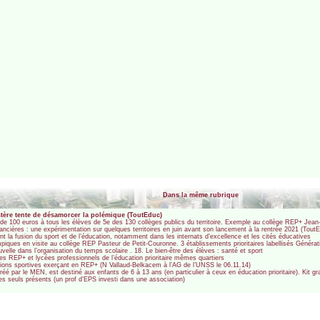
Dans la même rubrique
stère tente de désamorcer la polémique (ToutEduc)
e de 100 euros à tous les élèves de 5e des 130 collèges publics du territoire. Exemple au collège REP+ Je
inancières : une expérimentation sur quelques territoires en juin avant son lancement à la rentrée 2021 (Tout
la fusion du sport et de l’éducation, notamment dans les internats d’excellence et les cités éducatives
piques en visite au collège REP Pasteur de Petit-Couronne. 3 établissements prioritaires labellisés Génér
elle dans l’organisation du temps scolaire . 18. Le bien-être des élèves : santé et sport
s les REP+ et lycées professionnels de l’éducation prioritaire mêmes quartiers
ations sportives exerçant en REP+ (N Vallaud-Belkacem à l’AG de l’UNSS le 06.11.14)
é par le MEN, est destiné aux enfants de 6 à 13 ans (en particulier à ceux en éducation prioritaire). Kit gra
les seuls présents (un prof d’EPS investi dans une association)