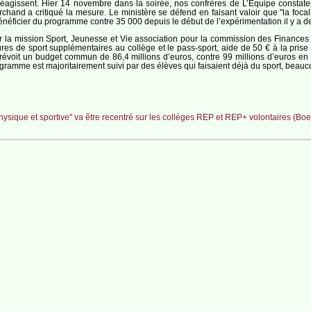
 réagissent. Hier 14 novembre dans la soirée, nos confrères de L’Equipe constate
hand a critiqué la mesure. Le ministère se défend en faisant valoir que "la focalis
énéficier du programme contre 35 000 depuis le début de l’expérimentation il y a 
r la mission Sport, Jeunesse et Vie association pour la commission des Finances 
 de sport supplémentaires au collège et le pass-sport, aide de 50 € à la prise d
évoit un budget commun de 86,4 millions d’euros, contre 99 millions d’euros en 2
gramme est majoritairement suivi par des élèves qui faisaient déjà du sport, beau
physique et sportive" va être recentré sur les collèges REP et REP+ volontaires (Boe