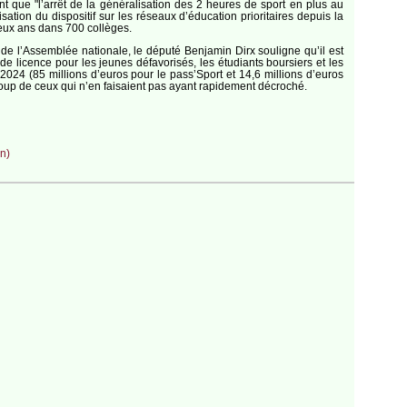
nt que "l’arrêt de la généralisation des 2 heures de sport en plus au
ation du dispositif sur les réseaux d’éducation prioritaires depuis la
deux ans dans 700 collèges.
de l’Assemblée nationale, le député Benjamin Dirx souligne qu’il est
e licence pour les jeunes défavorisés, les étudiants boursiers et les
024 (85 millions d’euros pour le pass’Sport et 14,6 millions d’euros
coup de ceux qui n’en faisaient pas ayant rapidement décroché.
n)