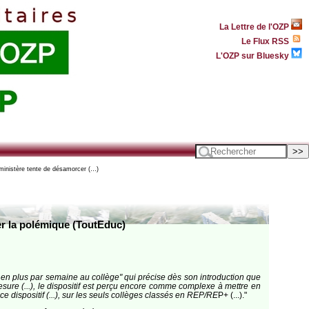
La Lettre de l'OZP
Le Flux RSS
L'OZP sur Bluesky
 ministère tente de désamorcer (…)
er la polémique (ToutEduc)
ve en plus par semaine au collège" qui précise dès son introduction que
ure (...), le dispositif est perçu encore comme complexe à mettre en
e dispositif (...), sur les seuls collèges classés en REP/RE
P+ (...)."