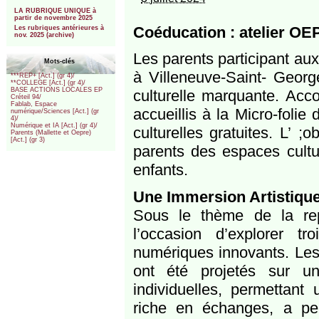
***
LA RUBRIQUE UNIQUE à
partir de novembre 2025
Coéducation : atelier O
Les rubriques antérieures à
nov. 2025 (archive)
Les parents participant au
Mots-clés
à Villeneuve-Saint- Georg
***REP+ [Act.] (gr 4)/
**COLLEGE [Act.] (gr 4)/
BASE ACTIONS LOCALES EP
culturelle marquante. Acco
Créteil 94/
Fablab, Espace
accueillis à la Micro-folie 
numérique/Sciences [Act.] (gr
4)/
Numérique et IA [Act.] (gr 4)/
culturelles gratuites. L’ ;o
Parents (Mallette et Oepre)
[Act.] (gr 3)
parents des espaces cultur
enfants.
Une Immersion Artistique
Sous le thème de la rep
l’occasion d’explorer 
numériques innovants. Les
ont été projetés sur un
individuelles, permettant
riche en échanges, a per