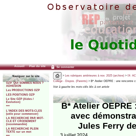
Accueil
Plan du site
Se connecter
>
Les rubriques antérieures à nov. 2025 (archive)
>
IX- A
Naviguer sur le site
Collège - Dispos. (Parents)
> B* Atelier OEPRE : une rencontre cu
OZP. QUI SOMMES NOUS ?
ADHESION
Voir à gauche les mots-clés liés à cet article
Les PRODUCTIONS OZP
LES POSITIONS OZP
Le Site OZP (Aides /
Evolution)
B* Atelier OEPRE :
***
L’INDEX DES MOTS-CLES
avec démonstra
(utile pour commencer)
LA RECHERCHE PAR MOT-
CLE ET CROISEMENT
Jules Ferry d
(recommandée)
LA RECHERCHE PLEIN
TEXTE sur un mot
3 juillet 2024